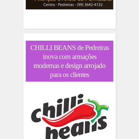
CHILLI BEANS de Pedreiras
inova com armações
modernas e design arrojado
para os clientes