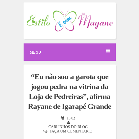
S
k
i
p
t
o
c
o
n
MENU
t
e
n
t
“Eu não sou a garota que
jogou pedra na vitrina da
Loja de Pedreiras”, afirma
Rayane de Igarapé Grande
13:02
CARLINHOS DO BLOG
FAÇA UM COMENTÁRIO