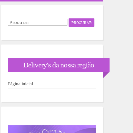
P
r
o
c
u
r
a
r
Delivery's da nossa região
p
o
r
:
Página inicial