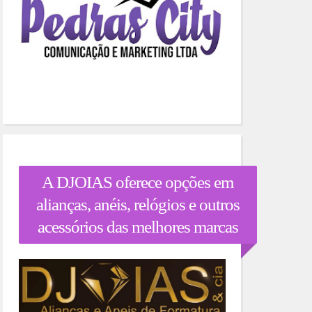
A DJOIAS oferece opções em
alianças, anéis, relógios e outros
acessórios das melhores marcas