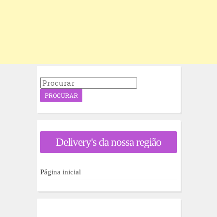
P
r
o
c
u
r
a
Delivery's da nossa região
r
p
o
r
Página inicial
: