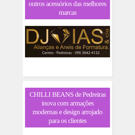
outros acessórios das melhores
marcas
CHILLI BEANS de Pedreiras
inova com armações
modernas e design arrojado
para os clientes