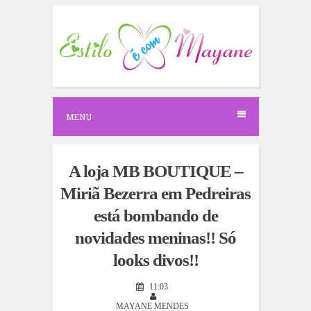
S
k
i
p
t
o
c
o
n
MENU
t
e
n
t
A loja MB BOUTIQUE –
Miriã Bezerra em Pedreiras
está bombando de
novidades meninas!! Só
looks divos!!
11:03
MAYANE MENDES