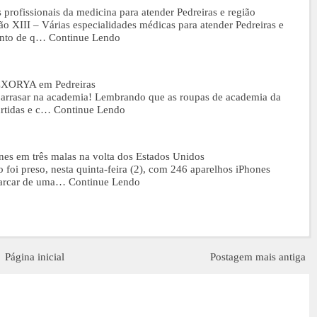
 profissionais da medicina para atender Pedreiras e região
o XIII – Várias especialidades médicas para atender Pedreiras e
ento de q…
Continue Lendo
ECXORYA em Pedreiras
 e arrasar na academia! Lembrando que as roupas de academia da
urtidas e c…
Continue Lendo
nes em três malas na volta dos Estados Unidos
 foi preso, nesta quinta-feira (2), com 246 aparelhos iPhones
barcar de uma…
Continue Lendo
Página inicial
Postagem mais antiga