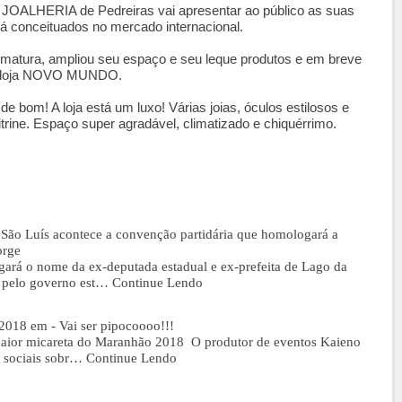
JOALHERIA de Pedreiras vai apresentar ao público as suas
já conceituados no mercado internacional.
rmatura, ampliou seu espaço e seu leque produtos e em breve
 da loja NOVO MUNDO.
e bom! A loja está um luxo! Várias joias, óculos estilosos e
trine. Espaço super agradável, climatizado e chiquérrimo.
São Luís acontece a convenção partidária que homologará a
orge
ará o nome da ex-deputada estadual e ex-prefeita de Lago da
a pelo governo est…
Continue Lendo
 2018 em - Vai ser pipocoooo!!!
aior micareta do Maranhão 2018 O produtor de eventos Kaieno
 sociais sobr…
Continue Lendo