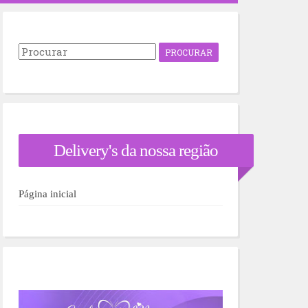
P
r
o
c
u
r
a
r
Delivery's da nossa região
p
o
r
:
Página inicial