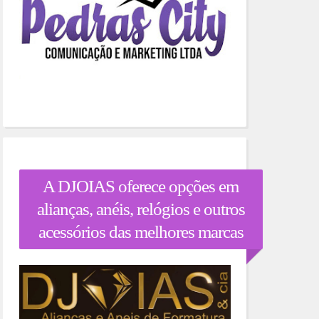
A DJOIAS oferece opções em
alianças, anéis, relógios e outros
acessórios das melhores marcas