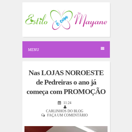
S
k
i
p
t
o
c
o
n
MENU
t
e
n
t
Nas LOJAS NOROESTE
de Pedreiras o ano já
começa com PROMOÇÃO
11:24
CARLINHOS DO BLOG
FAÇA UM COMENTÁRIO