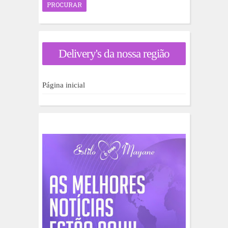
o
c
u
r
a
Delivery's da nossa região
r
p
o
r
Página inicial
: