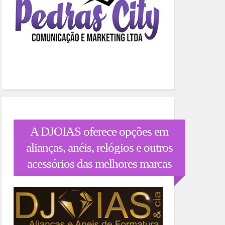
A DJOIAS oferece opções em
alianças, anéis, relógios e outros
acessórios das melhores marcas