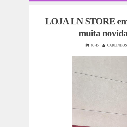
LOJA LN STORE em P
muita novida
03:45
CARLINHOS