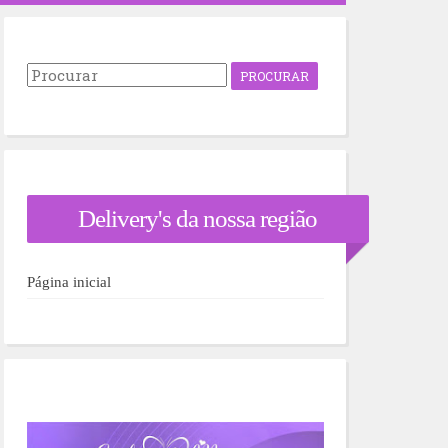
P
r
o
c
u
r
a
r
Delivery's da nossa região
p
o
r
:
Página inicial