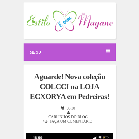
S
k
i
p
t
o
c
o
n
MENU
t
e
n
t
Aguarde! Nova coleção
COLCCI na LOJA
ECXORYA em Pedreiras!
05:30
CARLINHOS DO BLOG
FAÇA UM COMENTÁRIO