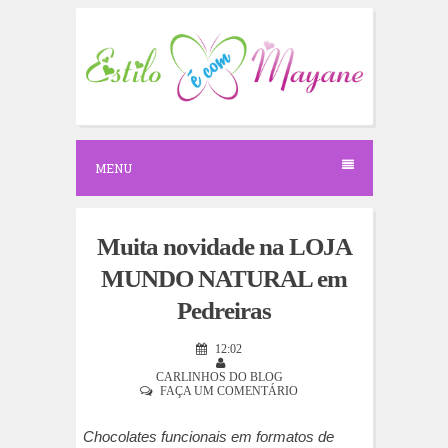
S
k
i
p
t
o
c
o
n
MENU
t
e
n
t
Muita novidade na LOJA
MUNDO NATURAL em
Pedreiras
12:02
CARLINHOS DO BLOG
FAÇA UM COMENTÁRIO
Chocolates funcionais em formatos de