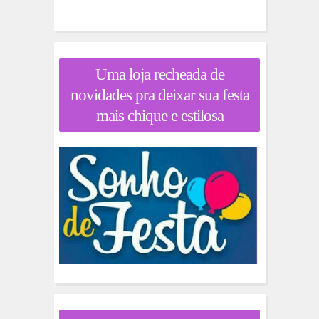
Uma loja recheada de
novidades pra deixar sua festa
mais chique e estilosa