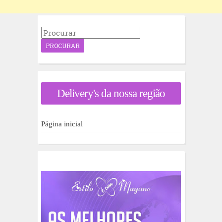
P
r
o
c
u
r
a
Delivery's da nossa região
r
p
o
r
Página inicial
: