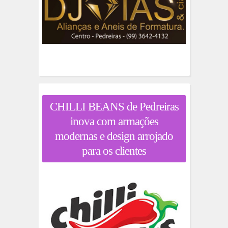
CHILLI BEANS de Pedreiras
inova com armações
modernas e design arrojado
para os clientes