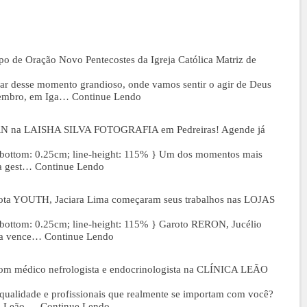
po de Oração Novo Pentecostes da Igreja Católica Matriz de
ar desse momento grandioso, onde vamos sentir o agir de Deus
etembro, em Iga…
Continue Lendo
 na LAISHA SILVA FOTOGRAFIA em Pedreiras! Agende já
bottom: 0.25cm; line-height: 115% } Um dos momentos mais
 a gest…
Continue Lendo
rota YOUTH, Jaciara Lima começaram seus trabalhos nas LOJAS
bottom: 0.25cm; line-height: 115% } Garoto RERON, Jucélio
ma vence…
Continue Lendo
 com médico nefrologista e endocrinologista na CLÍNICA LEÃO
qualidade e profissionais que realmente se importam com você?
ca Leão …
Continue Lendo