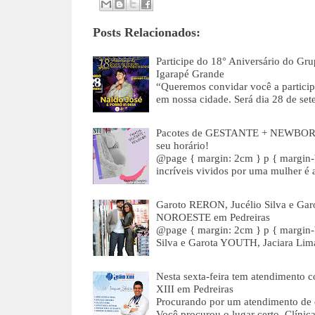
Posts Relacionados:
Participe do 18° Aniversário do Gru
Igarapé Grande
“Queremos convidar você a particip
em nossa cidade. Será dia 28 de s
Pacotes de GESTANTE + NEWBORN
seu horário!
@page { margin: 2cm } p { margin-
incríveis vividos por uma mulher é
Garoto RERON, Jucélio Silva e Ga
NOROESTE em Pedreiras
@page { margin: 2cm } p { margin-
Silva e Garota YOUTH, Jaciara Li
Nesta sexta-feira tem atendimento
XIII em Pedreiras
Procurando por um atendimento de 
Você procurou o lugar certo, Clíni