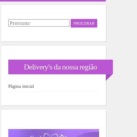
P
r
o
c
u
r
a
r
Delivery's da nossa região
p
o
r
:
Página inicial