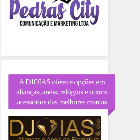
A DJOIAS oferece opções em
alianças, anéis, relógios e outros
acessórios das melhores marcas