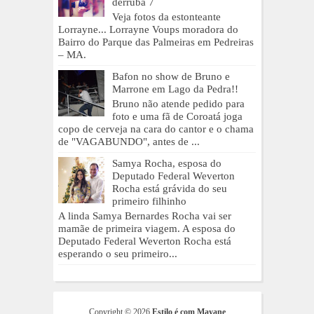
derruba 7
Veja fotos da estonteante
Lorrayne... Lorrayne Voups moradora do
Bairro do Parque das Palmeiras em Pedreiras
– MA.
Bafon no show de Bruno e
Marrone em Lago da Pedra!!
Bruno não atende pedido para
foto e uma fã de Coroatá joga
copo de cerveja na cara do cantor e o chama
de "VAGABUNDO", antes de ...
Samya Rocha, esposa do
Deputado Federal Weverton
Rocha está grávida do seu
primeiro filhinho
A linda Samya Bernardes Rocha vai ser
mamãe de primeira viagem. A esposa do
Deputado Federal Weverton Rocha está
esperando o seu primeiro...
Copyright ©
2026
Estilo é com Mayane