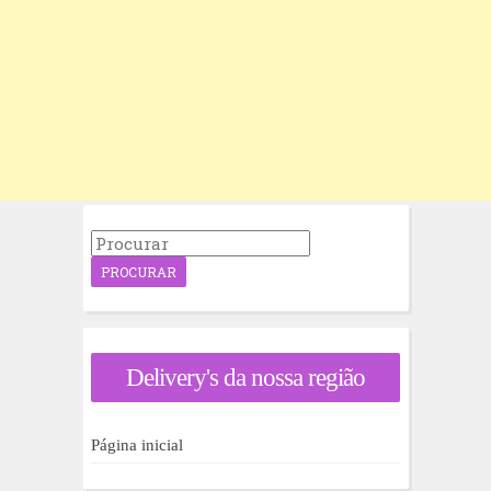
P
r
o
c
u
r
a
Delivery's da nossa região
r
p
o
r
Página inicial
: