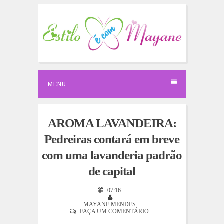
S
k
i
p
t
o
c
o
n
MENU
t
e
n
t
AROMA LAVANDEIRA:
Pedreiras contará em breve
com uma lavanderia padrão
de capital
07:16
MAYANE MENDES
FAÇA UM COMENTÁRIO