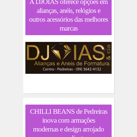
A DJOIAS oferece opções em
alianças, anéis, relógios e
outros acessórios das melhores
marcas
CHILLI BEANS de Pedreiras
inova com armações
modernas e design arrojado