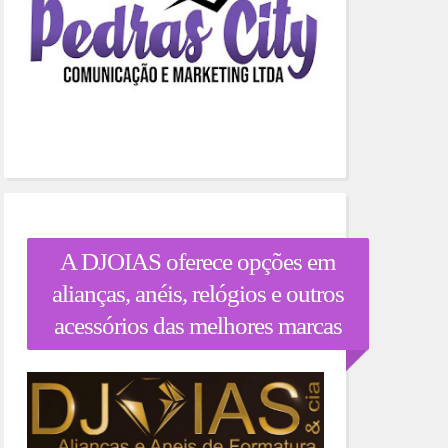
A DJOIAS oferece opções em
alianças, anéis, relógios e outros
acessórios das melhores marcas