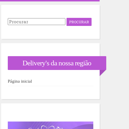
P
r
o
c
u
r
a
r
Delivery's da nossa região
p
o
r
:
Página inicial