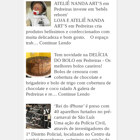
ATELIÊ NANDA ART’S em
Pedreiras investe em 'bebês
reborn'
LOJA E ATELIÊ NANDA
ART’S em Pedreiras cria
produtos belíssimos e confeccionados com
muita delicadeza e bom gosto. O espaço
trab…
Continue Lendo
Tem novidade na DELÍCIA
DO BOLO em Pedreiras - Os
melhores bolos caseiros!
Bolos de cenoura com
cobertura de chocolate e
brigadeiro e bolo de trigo com cobertura de
chocolate e coco ralado A galera de
Pedreiras e re…
Continue Lendo
‘Rei do iPhone’ é preso com
40 aparelhos furtados no pré-
carnaval de São Luís
Uma ação da Polícia Civil,
através de investigadores do
1º Distrito Policial, localizado no Centro da
capital maranhense, culminou na prisão de…