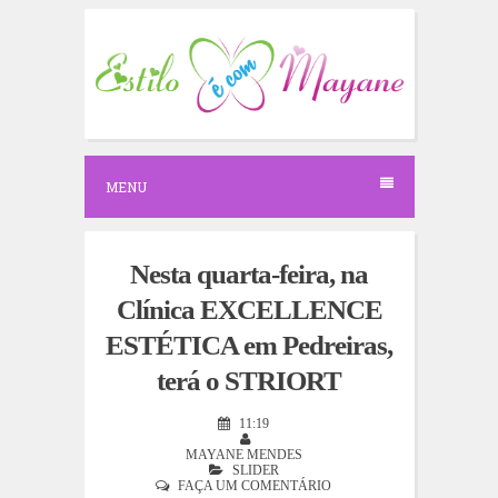
S
k
i
p
t
o
c
o
n
MENU
t
e
n
t
Nesta quarta-feira, na
Clínica EXCELLENCE
ESTÉTICA em Pedreiras,
terá o STRIORT
11:19
MAYANE MENDES
SLIDER
FAÇA UM COMENTÁRIO