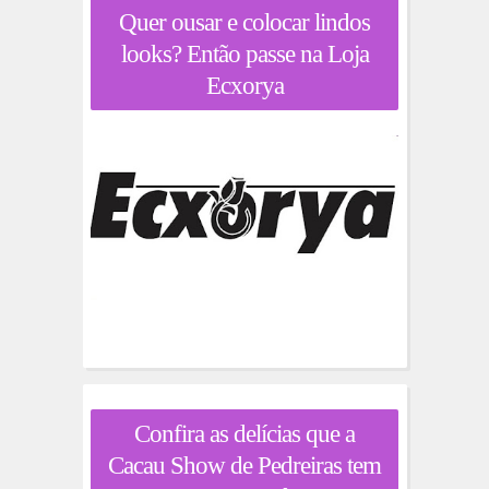
Quer ousar e colocar lindos
looks? Então passe na Loja
Ecxorya
Confira as delícias que a
Cacau Show de Pedreiras tem