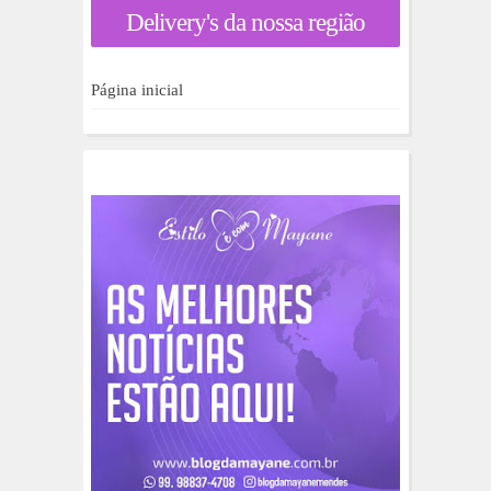
a
Delivery's da nossa região
r
p
o
r
Página inicial
: