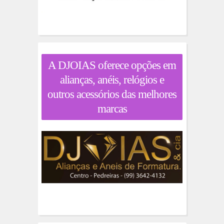
A DJOIAS oferece opções em
alianças, anéis, relógios e
outros acessórios das melhores
marcas