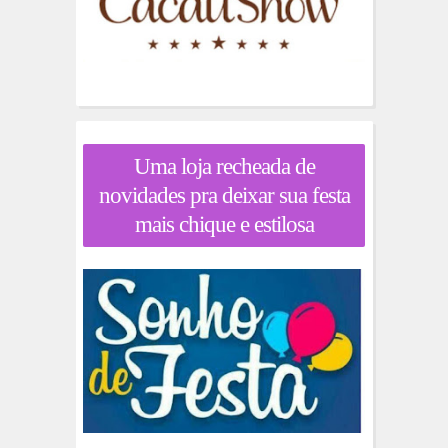
Uma loja recheada de
novidades pra deixar sua festa
mais chique e estilosa