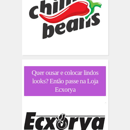
Quer ousar e colocar lindos
looks? Então passe na Loja
Ecxorya