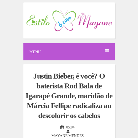
S
k
i
p
t
o
c
o
n
MENU
t
e
n
t
Justin Bieber, é você? O
baterista Rod Bala de
Igarapé Grande, maridão de
Márcia Fellipe radicaliza ao
descolorir os cabelos
05:04
MAYANE MENDES