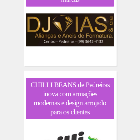
CHILLI BEANS de Pedreiras
inova com armações
modernas e design arrojado
para os clientes