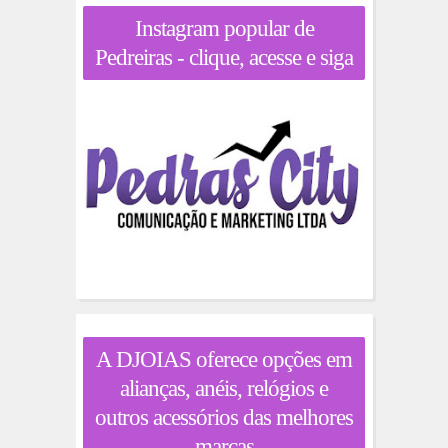
Instagram popular de
Pedreiras - clique, acesse e siga
A DJOIAS oferece opções em
alianças, anéis, relógios e
outros acessórios das melhores
marcas