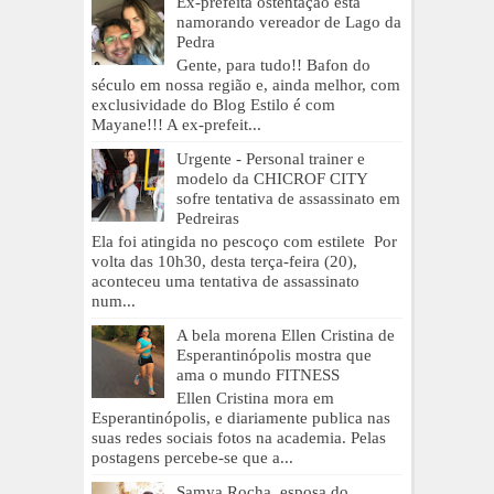
Ex-prefeita ostentação está
namorando vereador de Lago da
Pedra
Gente, para tudo!! Bafon do
século em nossa região e, ainda melhor, com
exclusividade do Blog Estilo é com
Mayane!!! A ex-prefeit...
Urgente - Personal trainer e
modelo da CHICROF CITY
sofre tentativa de assassinato em
Pedreiras
Ela foi atingida no pescoço com estilete Por
volta das 10h30, desta terça-feira (20),
aconteceu uma tentativa de assassinato
num...
A bela morena Ellen Cristina de
Esperantinópolis mostra que
ama o mundo FITNESS
Ellen Cristina mora em
Esperantinópolis, e diariamente publica nas
suas redes sociais fotos na academia. Pelas
postagens percebe-se que a...
Samya Rocha, esposa do