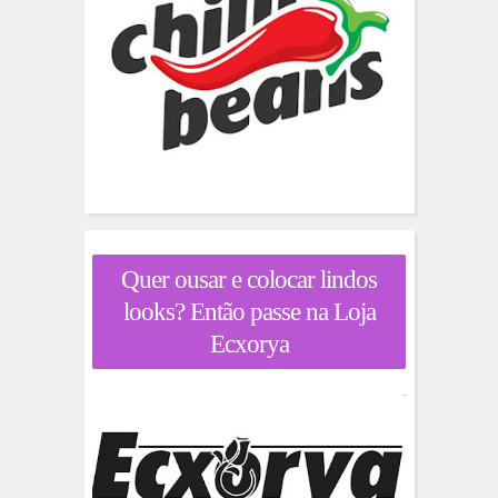
Quer ousar e colocar lindos
looks? Então passe na Loja
Ecxorya