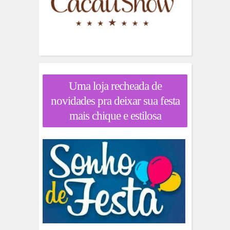
Uma loja recheada de
novidades pra deixar sua festa
mais chique e estilosa