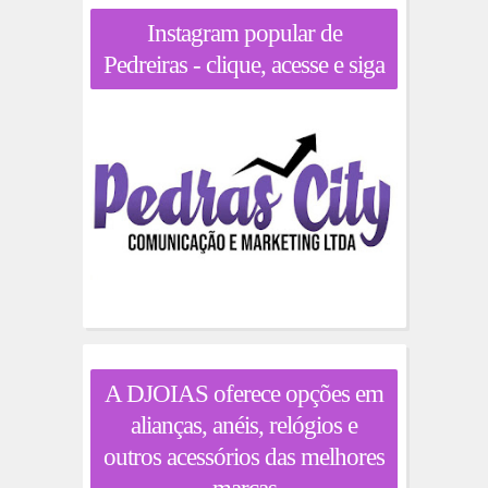
Instagram popular de
Pedreiras - clique, acesse e siga
A DJOIAS oferece opções em
alianças, anéis, relógios e
outros acessórios das melhores