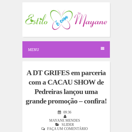
S
k
i
p
t
o
c
o
n
MENU
t
e
n
t
A DT GRIFES em parceria
com a CACAU SHOW de
Pedreiras lançou uma
grande promoção – confira!
09:36
MAYANE MENDES
SLIDER
FAÇA UM COMENTÁRIO