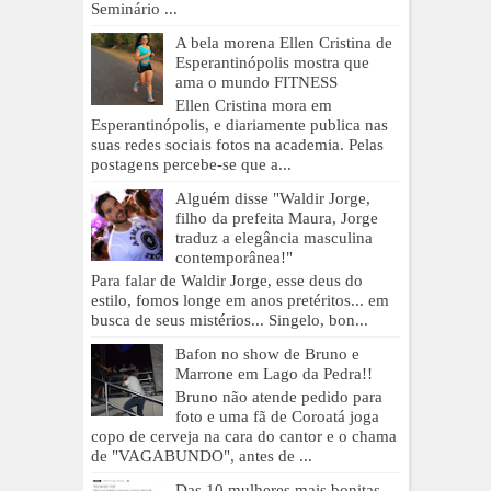
Seminário ...
A bela morena Ellen Cristina de
Esperantinópolis mostra que
ama o mundo FITNESS
Ellen Cristina mora em
Esperantinópolis, e diariamente publica nas
suas redes sociais fotos na academia. Pelas
postagens percebe-se que a...
Alguém disse "Waldir Jorge,
filho da prefeita Maura, Jorge
traduz a elegância masculina
contemporânea!"
Para falar de Waldir Jorge, esse deus do
estilo, fomos longe em anos pretéritos... em
busca de seus mistérios... Singelo, bon...
Bafon no show de Bruno e
Marrone em Lago da Pedra!!
Bruno não atende pedido para
foto e uma fã de Coroatá joga
copo de cerveja na cara do cantor e o chama
de "VAGABUNDO", antes de ...
Das 10 mulheres mais bonitas