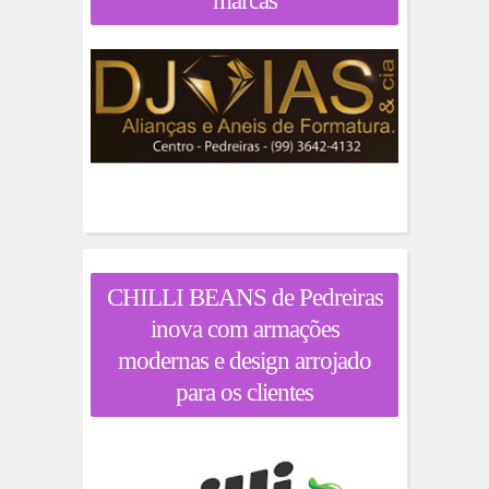
marcas
CHILLI BEANS de Pedreiras
inova com armações
modernas e design arrojado
para os clientes