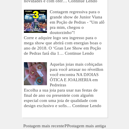
novidades e com ofer…
Continue Lendo
Contagem regressiva para o
grande show de Junior Viana
em Poção de Pedras - "Um alô
pra mim, chegou o
doutorzinho"!
Corre e adquire logo seu ingresso para o
mega show que abrirá com energias boas o
ano de 2018. O ‘Gran Lee Show em Poção
de Pedras fará dia 1…
Continue Lendo
Aquelas joias mais cobiçadas
para você arrasar no réveillon
você encontra NA DJOIAS
ÓTICA E JOALHERIA em
Pedreiras
Escolha a sua joia para usar nas festas de
final de ano ou presenteie com alguém
especial com uma joia de qualidade com
design exclusivo e sofis…
Continue Lendo
Postagem mais recente
P
Postagem mais antiga