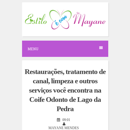
S
k
i
p
t
o
c
o
n
MENU
t
e
n
t
Restaurações, tratamento de
canal, limpeza e outros
serviços você encontra na
Coife Odonto de Lago da
Pedra
09:01
MAYANE MENDES