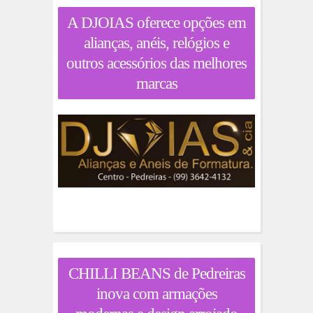
A DJOIAS oferece opções em
alianças, anéis, relógios e
outros acessórios das melhores
marcas
CHILLI BEANS de Pedreiras
inova com armações