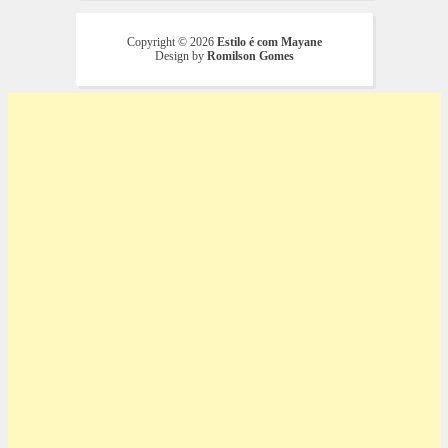
Copyright ©
2026
Estilo é com Mayane
Design by
Romilson Gomes