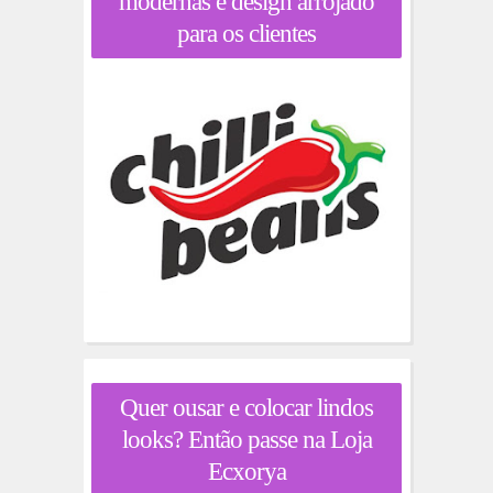
modernas e design arrojado
para os clientes
Quer ousar e colocar lindos
looks? Então passe na Loja
Ecxorya