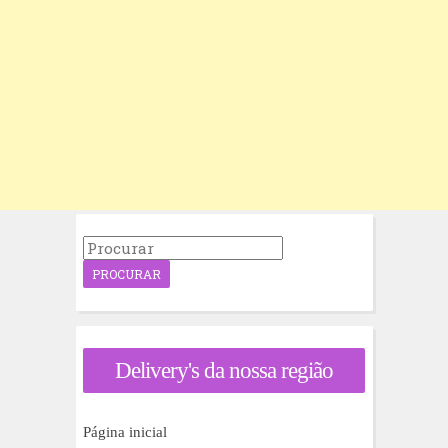
P
r
o
c
u
r
a
Delivery's da nossa região
r
p
o
r
Página inicial
: