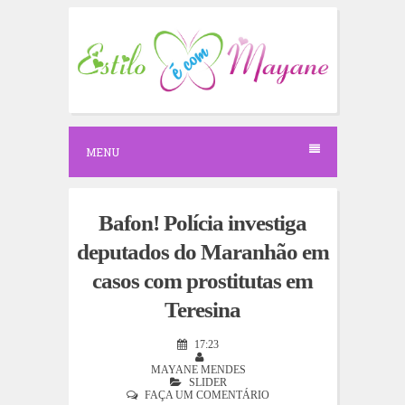
S
k
i
p
t
o
c
o
n
MENU
t
e
n
t
Bafon! Polícia investiga
deputados do Maranhão em
casos com prostitutas em
Teresina
17:23
MAYANE MENDES
SLIDER
FAÇA UM COMENTÁRIO