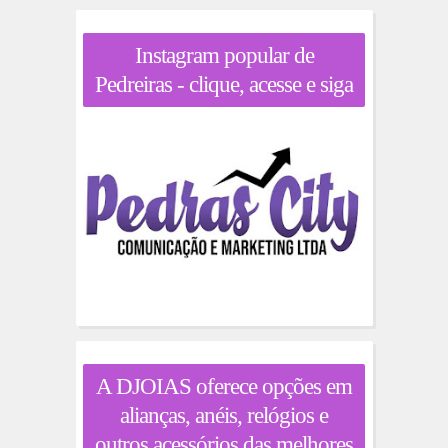
Instagram popular de
Pedreiras - clique, acesse e siga
A DJOIAS oferece opções em
alianças, anéis, relógios e
outros acessórios das melhores