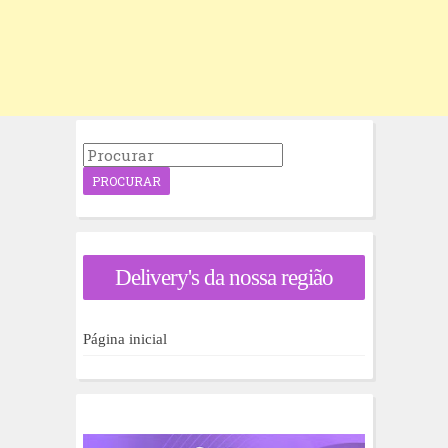
P
r
o
c
u
r
a
Delivery's da nossa região
r
p
o
r
Página inicial
: