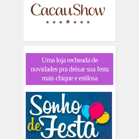
Uma loja recheada de
novidades pra deixar sua festa
mais chique e estilosa