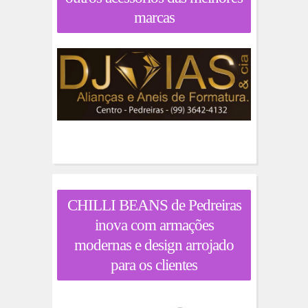
marcas
CHILLI BEANS de Pedreiras
inova com armações
modernas e design arrojado
para os clientes