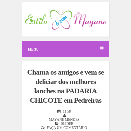
S
k
i
p
t
o
c
o
n
MENU
t
e
n
t
Chama os amigos e vem se
deliciar dos melhores
lanches na PADARIA
CHICOTE em Pedreiras
11:58
MAYANE MENDES
SLIDER
FAÇA UM COMENTÁRIO