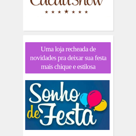
Uma loja recheada de
novidades pra deixar sua festa
mais chique e estilosa