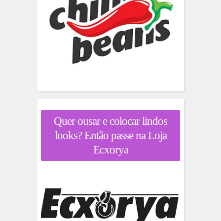
Quer ousar e colocar lindos
looks? Então passe na Loja
Ecxorya