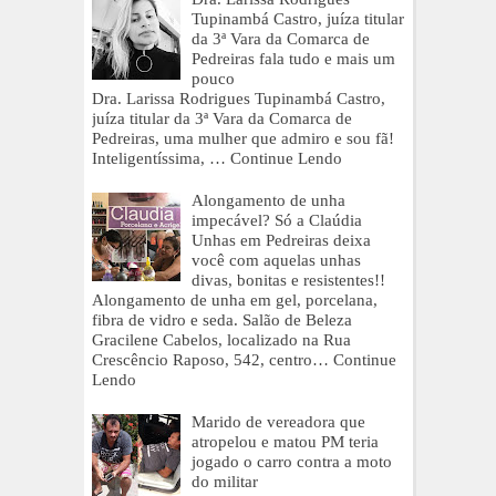
Tupinambá Castro, juíza titular
da 3ª Vara da Comarca de
Pedreiras fala tudo e mais um
pouco
Dra. Larissa Rodrigues Tupinambá Castro,
juíza titular da 3ª Vara da Comarca de
Pedreiras, uma mulher que admiro e sou fã!
Inteligentíssima, …
Continue Lendo
Alongamento de unha
impecável? Só a Claúdia
Unhas em Pedreiras deixa
você com aquelas unhas
divas, bonitas e resistentes!!
Alongamento de unha em gel, porcelana,
fibra de vidro e seda. Salão de Beleza
Gracilene Cabelos, localizado na Rua
Crescêncio Raposo, 542, centro…
Continue
Lendo
Marido de vereadora que
atropelou e matou PM teria
jogado o carro contra a moto
do militar