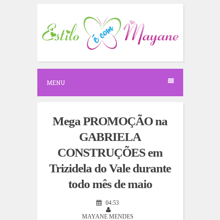
S
k
i
p
t
o
c
o
n
MENU
t
e
n
t
Mega PROMOÇÃO na
GABRIELA
CONSTRUÇÕES em
Trizidela do Vale durante
todo mês de maio
04:53
MAYANE MENDES