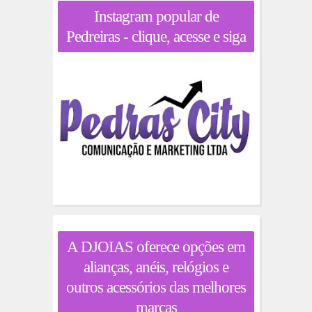
Instagram popular de
Pedreiras - clique, acesse e siga
A DJOIAS oferece opções em
alianças, anéis, relógios e
outros acessórios das melhores
marcas