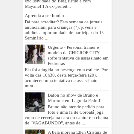
exclusividade do Blog Estilo é com
Mayane!!! A ex-prefeit...
Aprenda a ser bonito
Dá para acreditar? Esta semana os jornais
anunciaram para crianças (?), jovens e
adultos a oportunidade de participar do 1º.
Seminário ...
Urgente - Personal trainer e
modelo da CHICROF CITY
sofre tentativa de assassinato em
Pedreiras
Ela foi atingida no pescoço com estilete Por
volta das 10h30, desta terça-feira (20),
aconteceu uma tentativa de assassinato
num...
Bafon no show de Bruno e
Marrone em Lago da Pedra!!
Bruno não atende pedido para
foto e uma fã de Coroatá joga
copo de cerveja na cara do cantor e o chama
de "VAGABUNDO", antes de ...
A bela morena Ellen Cristina de