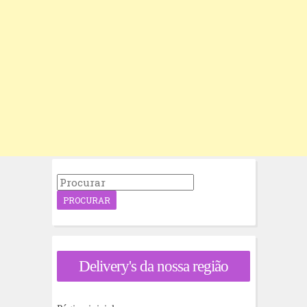
P
r
o
c
u
r
a
Delivery's da nossa região
r
p
o
r