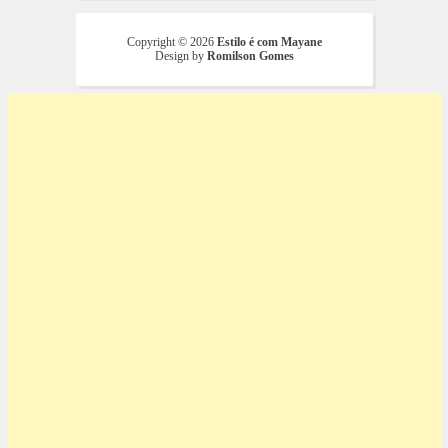
Copyright ©
2026
Estilo é com Mayane
Design by
Romilson Gomes