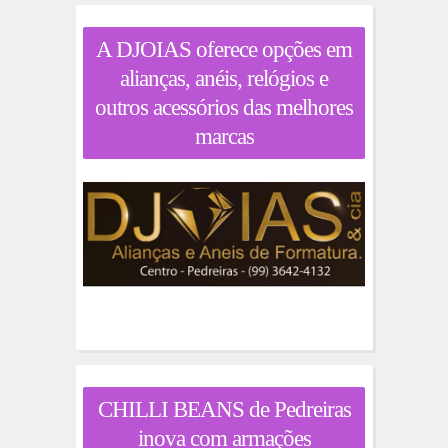
A DJOIAS oferece opções em
alianças, anéis, relógios e
outros acessórios das melhores
marcas
CHILLI BEANS de Pedreiras
inova com armações