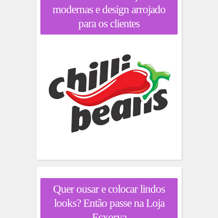
modernas e design arrojado
para os clientes
Quer ousar e colocar lindos
looks? Então passe na Loja
Ecxorya