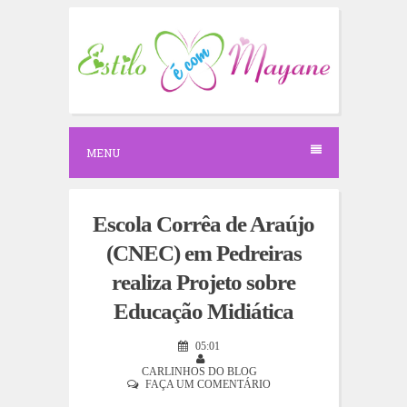
S
k
i
p
t
o
c
o
n
MENU
t
e
n
t
Escola Corrêa de Araújo
(CNEC) em Pedreiras
realiza Projeto sobre
Educação Midiática
05:01
CARLINHOS DO BLOG
FAÇA UM COMENTÁRIO