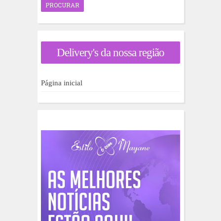
o
c
u
r
a
Delivery's da nossa região
r
p
o
r
Página inicial
: