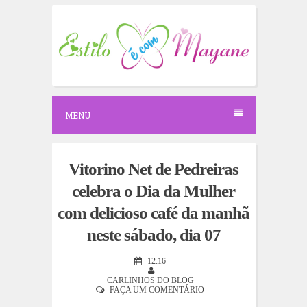
S
k
i
p
t
o
c
o
n
MENU
t
e
n
t
Vitorino Net de Pedreiras
celebra o Dia da Mulher
com delicioso café da manhã
neste sábado, dia 07
12:16
CARLINHOS DO BLOG
FAÇA UM COMENTÁRIO