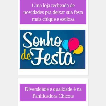
Uma loja recheada de
novidades pra deixar sua festa
mais chique e estilosa
Diversidade e qualidade é na
Panificadora Chicote