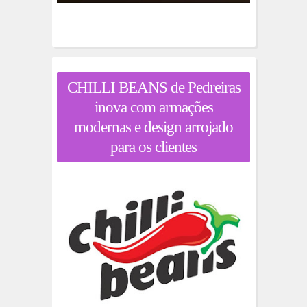
CHILLI BEANS de Pedreiras
inova com armações
modernas e design arrojado
para os clientes