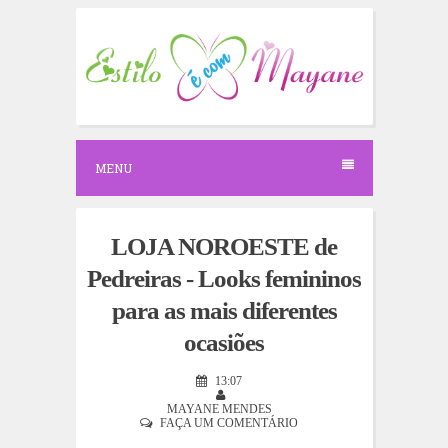
S
k
i
p
t
o
c
o
n
MENU
t
e
n
t
LOJA NOROESTE de
Pedreiras - Looks femininos
para as mais diferentes
ocasiões
13:07
MAYANE MENDES
FAÇA UM COMENTÁRIO