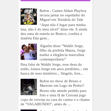
Bafon - Cantor Aldair Playboy
recusa jantar no espetinho do
Miguel em Trizidela do Vale
“Aqui não é lugar para minha
laia, não é do meu nível” disse ele. E ainda
deu uma de estrela no Boteco, confira a
matéria Eita gent...
Alguém disse "Waldir Jorge,
filho da prefeita Maura, Jorge
traduz a elegância masculina
contemporânea!"
Para falar de Waldir Jorge, esse deus do
estilo, fomos longe em anos pretéritos... em
busca de seus mistérios... Singelo, bon...
Bafon no show de Bruno e
Marrone em Lago da Pedra!!
Bruno não atende pedido para
foto e uma fã de Coroatá joga
copo de cerveja na cara do cantor e o chama
de "VAGABUNDO", antes de ...