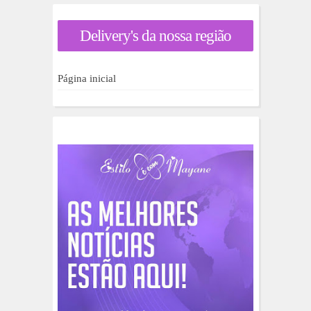
r
a
Delivery's da nossa região
r
p
o
r
Página inicial
: