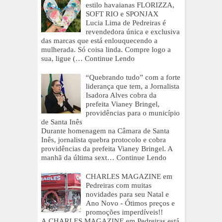
estilo havaianas FLORIZZA,
SOFT RIO e SPONJAX
Lucia Lima de Pedreiras é
revendedora única e exclusiva
das marcas que está enlouquecendo a
mulherada. Só coisa linda. Compre logo a
sua, ligue (…
Continue Lendo
“Quebrando tudo” com a forte
liderança que tem, a Jornalista
Isadora Alves cobra da
prefeita Vianey Bringel,
providências para o município
de Santa Inês
Durante homenagem na Câmara de Santa
Inês, jornalista quebra protocolo e cobra
providências da prefeita Vianey Bringel. A
manhã da última sext…
Continue Lendo
CHARLES MAGAZINE em
Pedreiras com muitas
novidades para seu Natal e
Ano Novo - Ótimos preços e
promoções imperdíveis!!
A CHARLES MAGAZINE em Pedreiras está