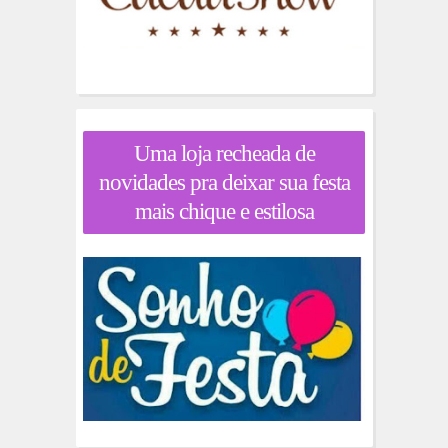
Uma loja recheada de
novidades pra deixar sua festa
mais chique e estilosa