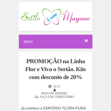
S
k
i
p
t
o
c
o
n
MENU
t
e
n
t
PROMOÇÃO na Linha
Flor e Viva o Sertão. Kits
com desconto de 20%
12:25
MAYANE MENDES
FAÇA UM COMENTÁRIO
Já conhece o EMPÓRIO FLORA PURA