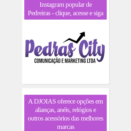
Instagram popular de
Pedreiras - clique, acesse e siga
A DJOIAS oferece opções em
alianças, anéis, relógios e
outros acessórios das melhores
marcas