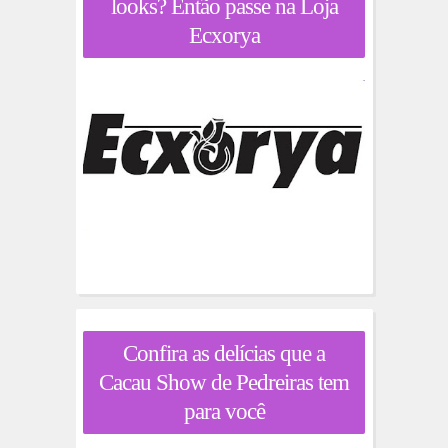
looks? Então passe na Loja
Ecxorya
Confira as delícias que a
Cacau Show de Pedreiras tem
para você