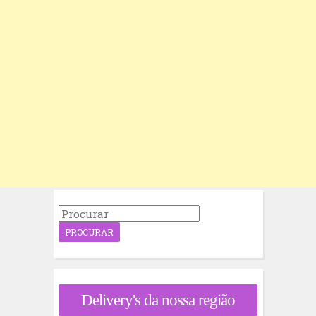
P
r
o
c
u
r
a
Delivery's da nossa região
r
p