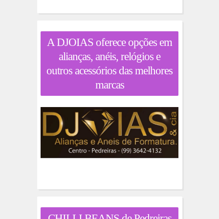
A DJOIAS oferece opções em
alianças, anéis, relógios e
outros acessórios das melhores
marcas
CHILLI BEANS de Pedreiras