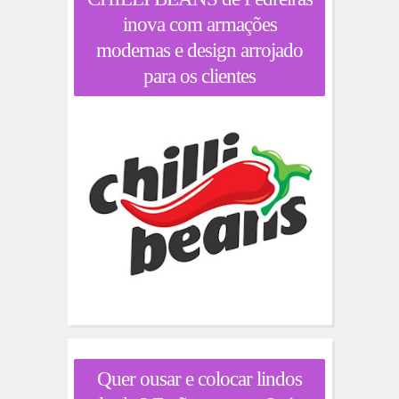
inova com armações
modernas e design arrojado
para os clientes
Quer ousar e colocar lindos