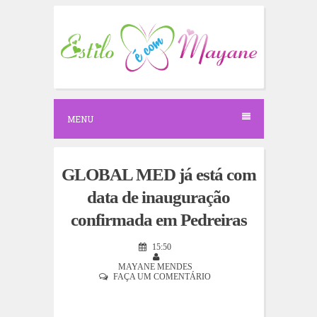
S
k
i
p
t
o
c
o
n
MENU
t
e
n
t
GLOBAL MED já está com
data de inauguração
confirmada em Pedreiras
15:50
MAYANE MENDES
FAÇA UM COMENTÁRIO