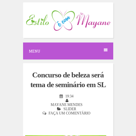
S
k
i
p
t
o
c
o
n
MENU
t
e
n
t
Concurso de beleza será
tema de seminário em SL
19:34
MAYANE MENDES
SLIDER
FAÇA UM COMENTÁRIO