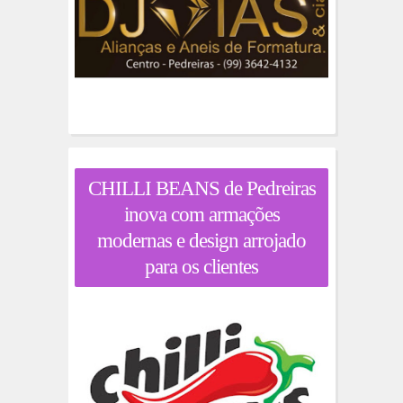
CHILLI BEANS de Pedreiras
inova com armações
modernas e design arrojado
para os clientes