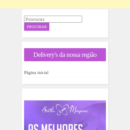
P
r
o
c
u
r
a
Delivery's da nossa região
r
p
o
r
Página inicial
: