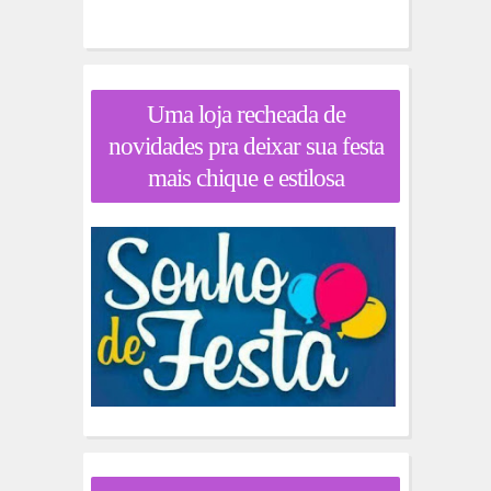
Uma loja recheada de
novidades pra deixar sua festa
mais chique e estilosa