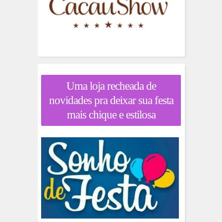
Uma loja recheada de
novidades pra deixar sua festa
mais chique e estilosa