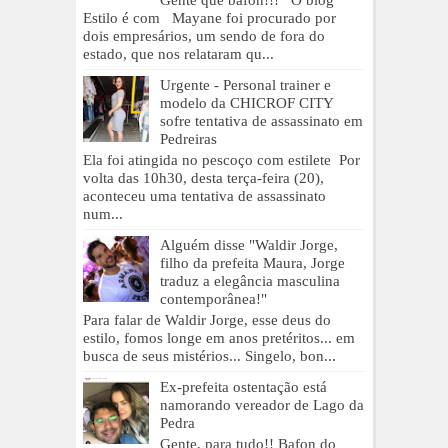
Gente que bafon!!! O blog
Estilo é com Mayane foi procurado por
dois empresários, um sendo de fora do
estado, que nos relataram qu...
Urgente - Personal trainer e
modelo da CHICROF CITY
sofre tentativa de assassinato em
Pedreiras
Ela foi atingida no pescoço com estilete Por
volta das 10h30, desta terça-feira (20),
aconteceu uma tentativa de assassinato
num...
Alguém disse "Waldir Jorge,
filho da prefeita Maura, Jorge
traduz a elegância masculina
contemporânea!"
Para falar de Waldir Jorge, esse deus do
estilo, fomos longe em anos pretéritos... em
busca de seus mistérios... Singelo, bon...
Ex-prefeita ostentação está
namorando vereador de Lago da
Pedra
Gente, para tudo!! Bafon do