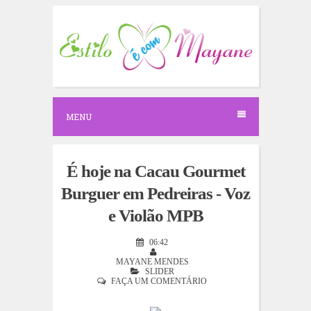
S
k
i
p
t
o
c
o
n
MENU
t
e
n
t
É hoje na Cacau Gourmet
Burguer em Pedreiras - Voz
e Violão MPB
06:42
MAYANE MENDES
SLIDER
FAÇA UM COMENTÁRIO