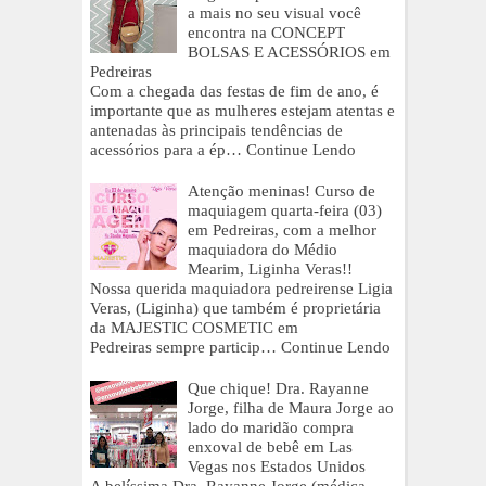
a mais no seu visual você
encontra na CONCEPT
BOLSAS E ACESSÓRIOS em
Pedreiras
Com a chegada das festas de fim de ano, é
importante que as mulheres estejam atentas e
antenadas às principais tendências de
acessórios para a ép…
Continue Lendo
Atenção meninas! Curso de
maquiagem quarta-feira (03)
em Pedreiras, com a melhor
maquiadora do Médio
Mearim, Liginha Veras!!
Nossa querida maquiadora pedreirense Ligia
Veras, (Liginha) que também é proprietária
da MAJESTIC COSMETIC em
Pedreiras sempre particip…
Continue Lendo
Que chique! Dra. Rayanne
Jorge, filha de Maura Jorge ao
lado do maridão compra
enxoval de bebê em Las
Vegas nos Estados Unidos
A belíssima Dra. Rayanne Jorge (médica