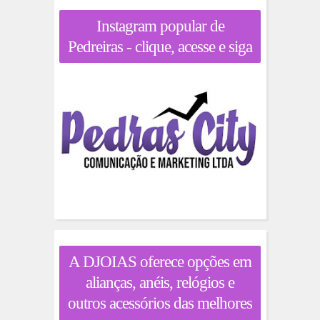
Instagram popular de
Pedreiras - clique, acesse e siga
A DJOIAS oferece opções em
alianças, anéis, relógios e
outros acessórios das melhores