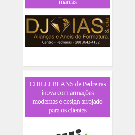
marcas
CHILLI BEANS de Pedreiras
inova com armações
modernas e design arrojado
para os clientes