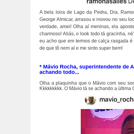
A bela loira de Lago da Pedra, Dra. Ramo
George Almicar, arrasou e inovou no seu loo
verdade, amei! Olha aí meninas, ela apost
charmoso! Aliás, o look todo tá gracinha, né
eu acho que em termos de calça rasgada é 
de que tô nem aí e me sinto super bem!
* Mávio Rocha, superintendente de A
achando todo...
Olha a plaquinha que o Mávio com seu sor
Kkkkkkkkk. O Mávio tá se achando a última C