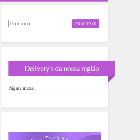
P
r
o
c
u
r
a
r
Delivery's da nossa região
p
o
r
:
Página inicial