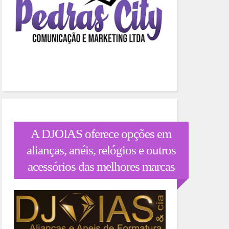
A DJOIAS oferece opções em
alianças, anéis, relógios e outros
acessórios das melhores marcas