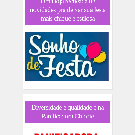
Uma loja recheada de
novidades pra deixar sua festa
mais chique e estilosa
Diversidade e qualidade é na
Panificadora Chicote