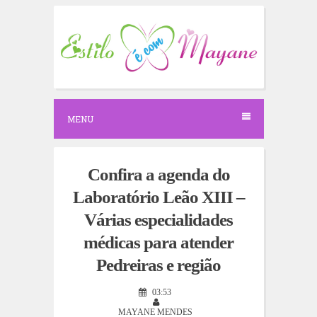
S
k
i
p
t
o
c
o
n
MENU
t
e
n
t
Confira a agenda do
Laboratório Leão XIII –
Várias especialidades
médicas para atender
Pedreiras e região
03:53
MAYANE MENDES