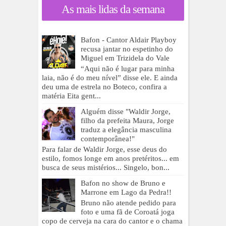
As mais lidas da semana
Bafon - Cantor Aldair Playboy
recusa jantar no espetinho do
Miguel em Trizidela do Vale
“Aqui não é lugar para minha
laia, não é do meu nível” disse ele. E ainda
deu uma de estrela no Boteco, confira a
matéria Eita gent...
Alguém disse "Waldir Jorge,
filho da prefeita Maura, Jorge
traduz a elegância masculina
contemporânea!"
Para falar de Waldir Jorge, esse deus do
estilo, fomos longe em anos pretéritos... em
busca de seus mistérios... Singelo, bon...
Bafon no show de Bruno e
Marrone em Lago da Pedra!!
Bruno não atende pedido para
foto e uma fã de Coroatá joga
copo de cerveja na cara do cantor e o chama