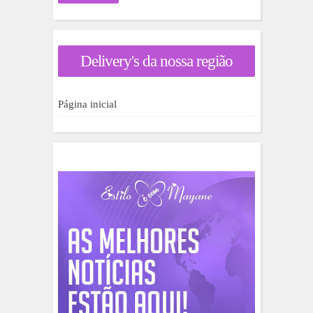
c
u
r
a
Delivery's da nossa região
r
p
o
r
Página inicial
: