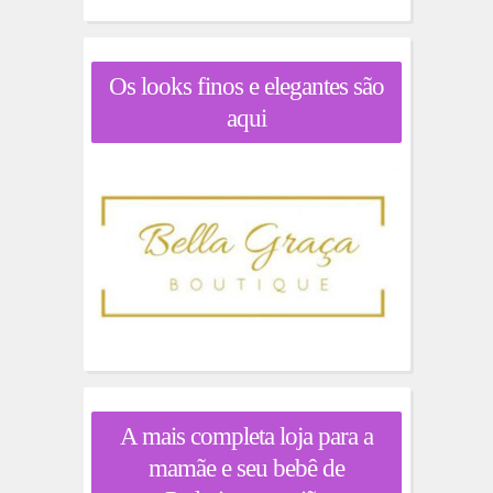
Os looks finos e elegantes são
aqui
A mais completa loja para a
mamãe e seu bebê de