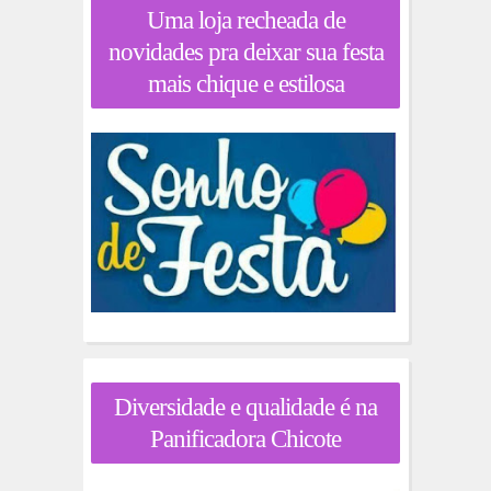
Uma loja recheada de
novidades pra deixar sua festa
mais chique e estilosa
Diversidade e qualidade é na
Panificadora Chicote