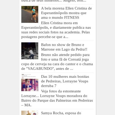
busca de seus mistérios... Singelo, bon...
A bela morena Ellen Cristina de
Esperantinópolis mostra que
ama o mundo FITNESS
Ellen Cristina mora em
Esperantinópolis, e diariamente publica nas
suas redes sociais fotos na academia. Pelas
postagens percebe-se que a...
Bafon no show de Bruno e
Marrone em Lago da Pedra!!
Bruno não atende pedido para
foto e uma fã de Coroatá joga
copo de cerveja na cara do cantor e o chama
de "VAGABUNDO", antes de ...
Das 10 mulheres mais bonitas
de Pedreiras, Lorrayne Voups
derruba 7
Veja fotos da estonteante
Lorrayne... Lorrayne Voups moradora do
Bairro do Parque das Palmeiras em Pedreiras
– MA.
Samya Rocha, esposa do