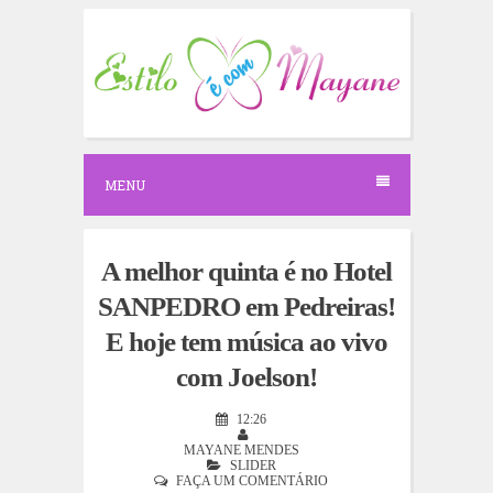
S
k
i
p
t
o
c
o
n
MENU
t
e
n
t
A melhor quinta é no Hotel
SANPEDRO em Pedreiras!
E hoje tem música ao vivo
com Joelson!
12:26
MAYANE MENDES
SLIDER
FAÇA UM COMENTÁRIO