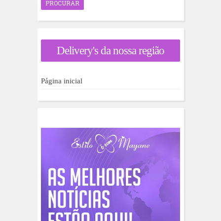
o
c
u
r
a
Delivery's da nossa região
r
p
o
r
Página inicial
: