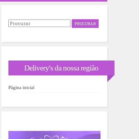
P
r
o
c
u
r
a
r
Delivery's da nossa região
p
o
r
:
Página inicial