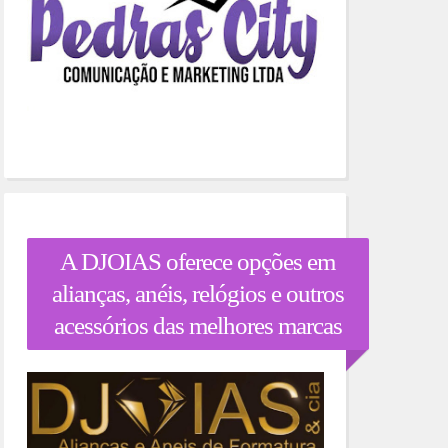
A DJOIAS oferece opções em
alianças, anéis, relógios e outros
acessórios das melhores marcas