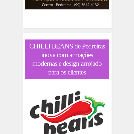
CHILLI BEANS de Pedreiras
inova com armações
modernas e design arrojado
para os clientes