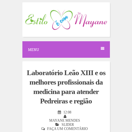
S
k
i
p
t
o
c
o
n
MENU
t
e
n
t
Laboratório Leão XIII e os
melhores profissionais da
medicina para atender
Pedreiras e região
12:08
MAYANE MENDES
SLIDER
FAÇA UM COMENTÁRIO