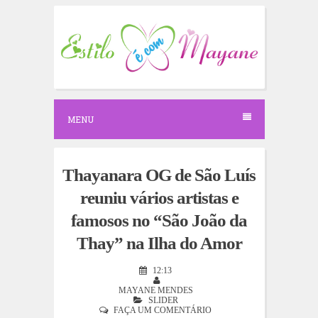
S
k
i
p
t
o
c
o
n
MENU
t
e
n
t
Thayanara OG de São Luís
reuniu vários artistas e
famosos no “São João da
Thay” na Ilha do Amor
12:13
MAYANE MENDES
SLIDER
FAÇA UM COMENTÁRIO