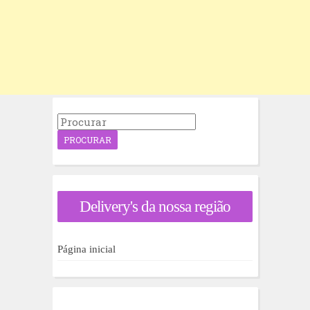
P
r
o
c
u
r
a
Delivery's da nossa região
r
p
o
r
Página inicial
: