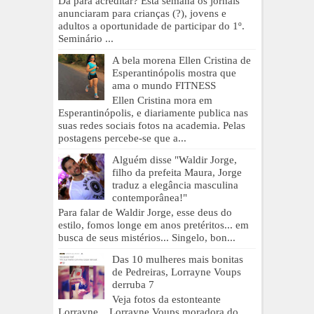
Dá para acreditar? Esta semana os jornais
anunciaram para crianças (?), jovens e
adultos a oportunidade de participar do 1º.
Seminário ...
A bela morena Ellen Cristina de
Esperantinópolis mostra que
ama o mundo FITNESS
Ellen Cristina mora em
Esperantinópolis, e diariamente publica nas
suas redes sociais fotos na academia. Pelas
postagens percebe-se que a...
Alguém disse "Waldir Jorge,
filho da prefeita Maura, Jorge
traduz a elegância masculina
contemporânea!"
Para falar de Waldir Jorge, esse deus do
estilo, fomos longe em anos pretéritos... em
busca de seus mistérios... Singelo, bon...
Das 10 mulheres mais bonitas
de Pedreiras, Lorrayne Voups
derruba 7
Veja fotos da estonteante
Lorrayne... Lorrayne Voups moradora do