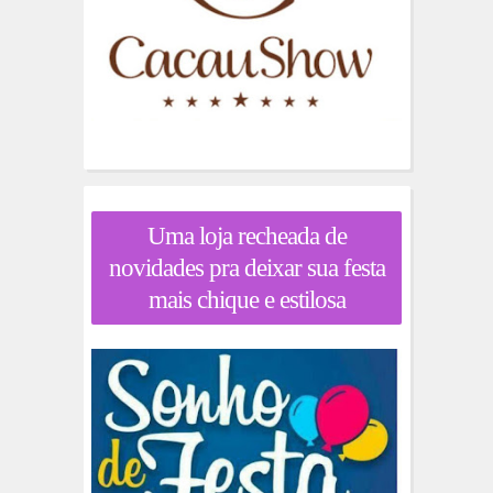
Uma loja recheada de
novidades pra deixar sua festa
mais chique e estilosa