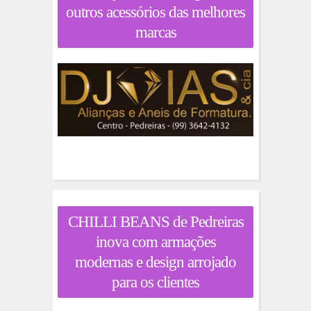
outros acessórios das melhores
marcas
CHILLI BEANS de Pedreiras
inova com armações
modernas e design arrojado
para os clientes