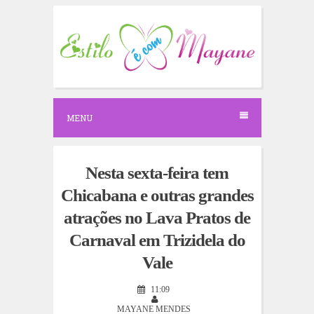
S
k
i
p
t
o
c
o
n
MENU
t
e
n
t
Nesta sexta-feira tem
Chicabana e outras grandes
atrações no Lava Pratos de
Carnaval em Trizidela do
Vale
11:09
MAYANE MENDES