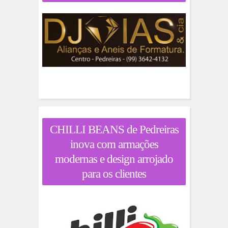
CHILLI BEANS de Pedreiras
inova com armações
modernas e design arrojado
para os clientes