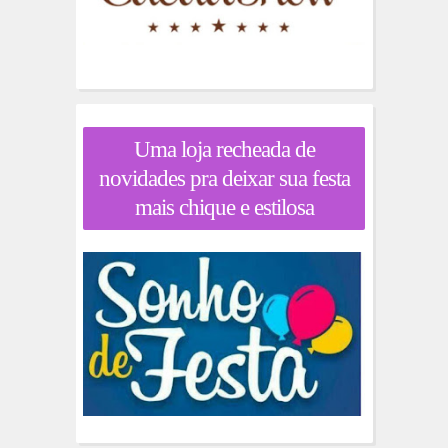
Uma loja recheada de
novidades pra deixar sua festa
mais chique e estilosa