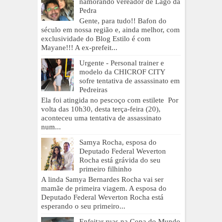
namorando vereador de Lago da
Pedra
Gente, para tudo!! Bafon do
século em nossa região e, ainda melhor, com
exclusividade do Blog Estilo é com
Mayane!!! A ex-prefeit...
Urgente - Personal trainer e
modelo da CHICROF CITY
sofre tentativa de assassinato em
Pedreiras
Ela foi atingida no pescoço com estilete Por
volta das 10h30, desta terça-feira (20),
aconteceu uma tentativa de assassinato
num...
Samya Rocha, esposa do
Deputado Federal Weverton
Rocha está grávida do seu
primeiro filhinho
A linda Samya Bernardes Rocha vai ser
mamãe de primeira viagem. A esposa do
Deputado Federal Weverton Rocha está
esperando o seu primeiro...
Enfeitar ruas na Copa do Mundo