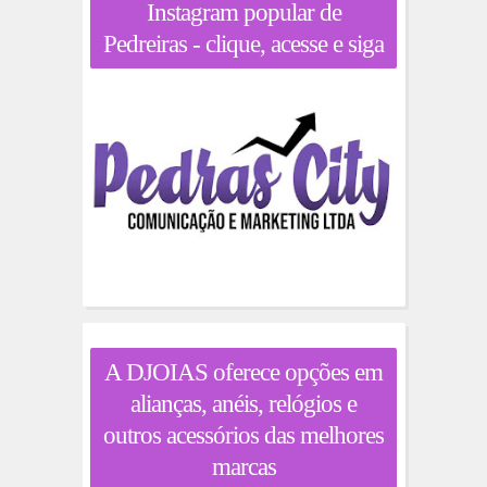
Instagram popular de
Pedreiras - clique, acesse e siga
A DJOIAS oferece opções em
alianças, anéis, relógios e
outros acessórios das melhores
marcas