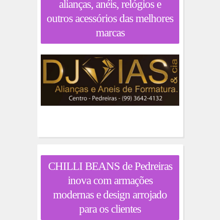
alianças, anéis, relógios e
outros acessórios das melhores
marcas
CHILLI BEANS de Pedreiras
inova com armações
modernas e design arrojado
para os clientes