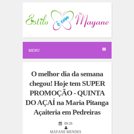
S
k
i
p
t
o
c
o
n
MENU
t
e
n
t
O melhor dia da semana
chegou! Hoje tem SUPER
PROMOÇÃO - QUINTA
DO AÇAÍ na Maria Pitanga
Açaiteria em Pedreiras
09:26
MAYANE MENDES