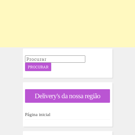
P
r
o
c
u
r
a
Delivery's da nossa região
r
p
o
r
Página inicial
: