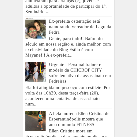
anunciaram para crianças (?), jovens e
adultos a oportunidade de participar do 1º.
Seminário ...
Ex-prefeita ostentação está
namorando vereador de Lago da
Pedra
Gente, para tudo!! Bafon do
século em nossa região e, ainda melhor, com
exclusividade do Blog Estilo é com
Mayane!!! A ex-prefeit...
Urgente - Personal trainer e
modelo da CHICROF CITY
sofre tentativa de assassinato em
Pedreiras
Ela foi atingida no pescoço com estilete Por
volta das 10h30, desta terça-feira (20),
aconteceu uma tentativa de assassinato
num...
A bela morena Ellen Cristina de
Esperantinópolis mostra que
ama o mundo FITNESS
Ellen Cristina mora em
Esperantinópolis, e diariamente publica nas