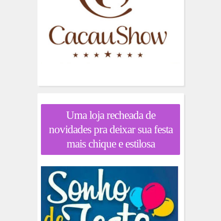
Uma loja recheada de
novidades pra deixar sua festa
mais chique e estilosa