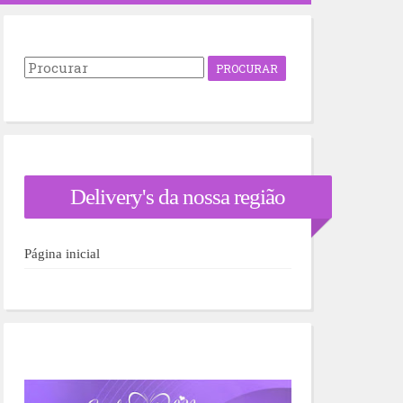
P
r
o
c
u
r
a
r
Delivery's da nossa região
p
o
r
:
Página inicial