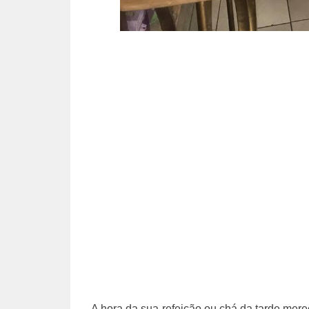
A hora da sua refeição ou chá da tarde mer