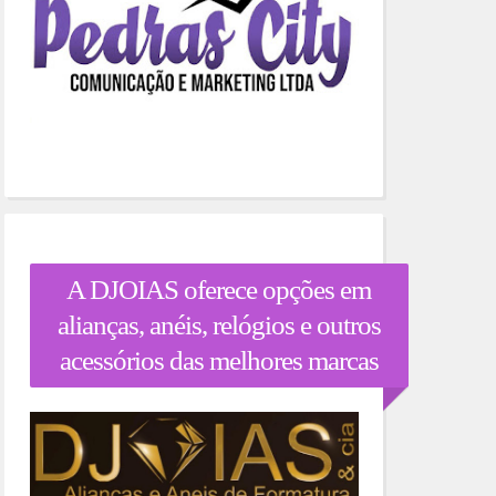
A DJOIAS oferece opções em
alianças, anéis, relógios e outros
acessórios das melhores marcas