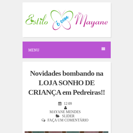
S
k
i
p
t
o
c
o
n
MENU
t
e
n
t
Novidades bombando na
LOJA SONHO DE
CRIANÇA em Pedreiras!!
12:09
MAYANE MENDES
SLIDER
FAÇA UM COMENTÁRIO