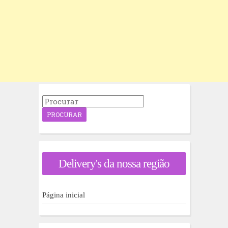
P
r
o
c
u
r
a
Delivery's da nossa região
r
p
o
r
Página inicial
: