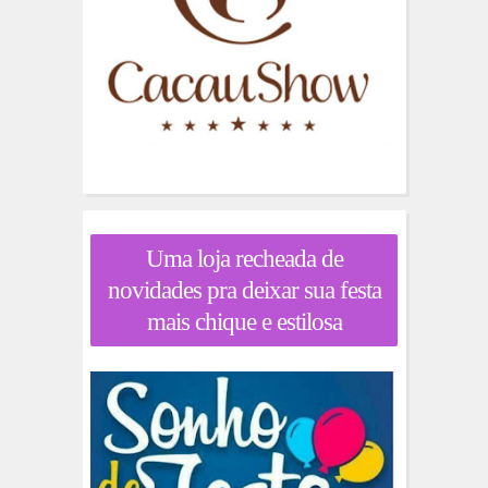
Uma loja recheada de
novidades pra deixar sua festa
mais chique e estilosa