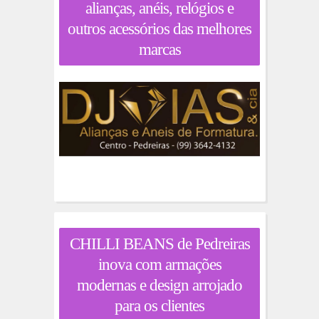
alianças, anéis, relógios e
outros acessórios das melhores
marcas
CHILLI BEANS de Pedreiras
inova com armações
modernas e design arrojado
para os clientes