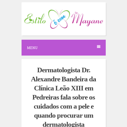
S
k
i
p
t
o
c
o
n
MENU
t
e
n
t
Dermatologista Dr.
Alexandre Bandeira da
Clínica Leão XIII em
Pedreiras fala sobre os
cuidados com a pele e
quando procurar um
dermatologista