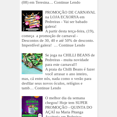
(08) em Teresina…
Continue Lendo
PROMOÇÃO DE CARNAVAL
na LOJA ECXORYA em
Pedreiras - Vai ser babado
galera!
A partir desta terça-feira, (19),
começa a promoção de carnaval -
Descontos de 30, 40 e até 50% de desconto.
Imperdível galera! …
Continue Lendo
Se joga na CHILLI BEANS de
Pedreiras - muita novidade
para este carnaval!!
A praia da Chilli Beans é fazer
você arrasar o ano inteiro,
mas, cá entre nós, nada como o verão para
desfilar seus novos óculos, relógios e
tamb…
Continue Lendo
O melhor dia da semana
chegou! Hoje tem SUPER
PROMOÇÃO - QUINTA DO
AÇAÍ na Maria Pitanga
Açaiteria em Pedreiras