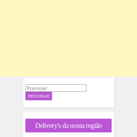
P
r
o
c
u
r
a
Delivery's da nossa região
r
p
o