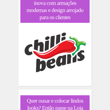
inova com armações
modernas e design arrojado
para os clientes
Quer ousar e colocar lindos
looks? Então passe na Loja