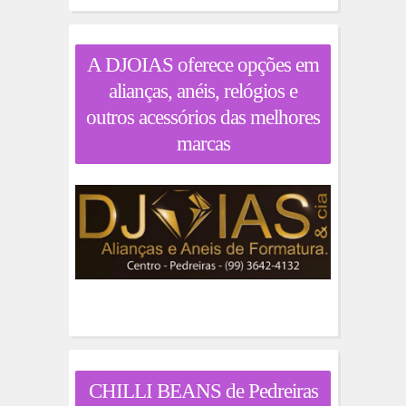
A DJOIAS oferece opções em
alianças, anéis, relógios e
outros acessórios das melhores
marcas
CHILLI BEANS de Pedreiras