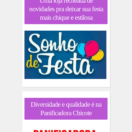
Uma loja recheada de
novidades pra deixar sua festa
mais chique e estilosa
Diversidade e qualidade é na
Panificadora Chicote