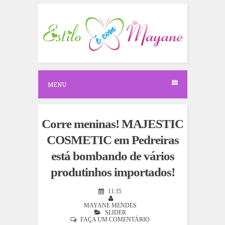
S
k
i
p
t
o
c
o
n
MENU
t
e
n
t
Corre meninas! MAJESTIC
COSMETIC em Pedreiras
está bombando de vários
produtinhos importados!
11:35
MAYANE MENDES
SLIDER
FAÇA UM COMENTÁRIO