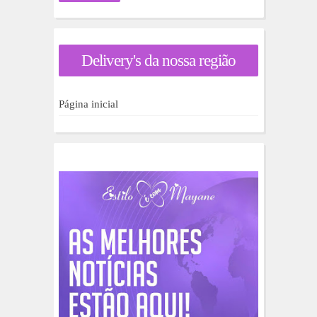
c
u
r
a
Delivery's da nossa região
r
p
o
r
Página inicial
: