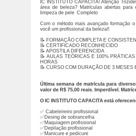
IC INSTITUTO CAPACITA! Atenção Trizidela
área de beleza? Matrículas abertas par
limpeza de pele
Completo
Com o método mais avançado formação o
você um profissional da beleza!!
📝 FORMAÇÃO COMPLETA E CONSISTE
📝 CERTIFICADO RECONHECIDO
📝 APOSTILA DIFERENCIDA
📝 AULAS TEÓRICAS E 100% PRÁTICAS 
HORAS
📝 CURSO COM DURAÇÃO DE 3 MESES 
Última semana de matrícula
para divers
valor de R$ 75,00 reais. Imperdível. Matr
O IC INSTITUTO CAPACITA está oferecend
✅ Cabeleireiro profissional
✅Desing de sobrancelha
✅Maquiagem profissional
✅Depilação profissional
✅Manicure e pedicure