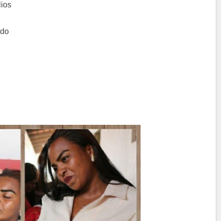
ios
ado