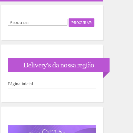
P
r
o
c
u
r
a
r
Delivery's da nossa região
p
o
r
:
Página inicial