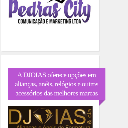
A DJOIAS oferece opções em
alianças, anéis, relógios e outros
acessórios das melhores marcas