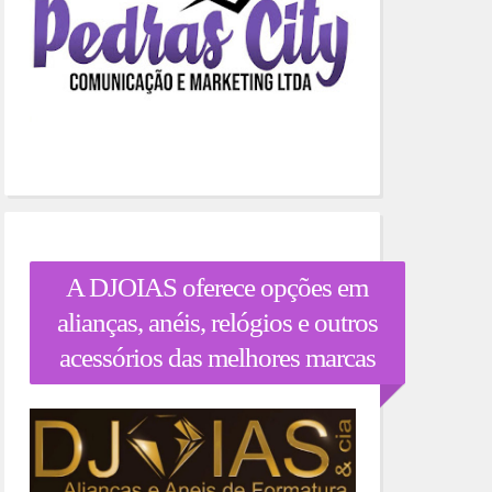
A DJOIAS oferece opções em
alianças, anéis, relógios e outros
acessórios das melhores marcas