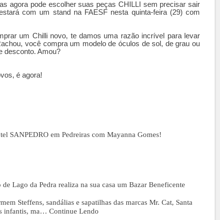
ras agora pode escolher suas peças CHILLI sem precisar sair
stará com um stand na FAESF nesta quinta-feira (29) com
rar um Chilli novo, te damos uma razão incrível para levar
chou, você compra um modelo de óculos de sol, de grau ou
de desconto. Amou?
ovos, é agora!
Hotel SANPEDRO em Pedreiras com Mayanna Gomes!
o de Lago da Pedra realiza na sua casa um Bazar Beneficente
rmem Steffens, sandálias e sapatilhas das marcas Mr. Cat, Santa
s infantis, ma…
Continue Lendo