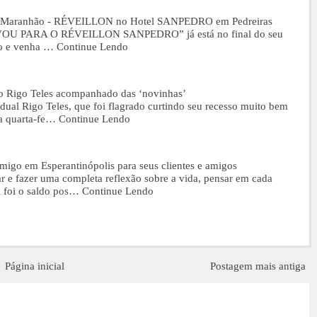
o Maranhão - RÉVEILLON no Hotel SANPEDRO em Pedreiras
EU VOU PARA O RÉVEILLON SANPEDRO” já está no final do seu
po e venha …
Continue Lendo
igo Teles acompanhado das ‘novinhas’
ual Rigo Teles, que foi flagrado curtindo seu recesso muito bem
na quarta-fe…
Continue Lendo
o em Esperantinópolis para seus clientes e amigos
ar e fazer uma completa reflexão sobre a vida, pensar em cada
 foi o saldo pos…
Continue Lendo
Página inicial
Postagem mais antiga