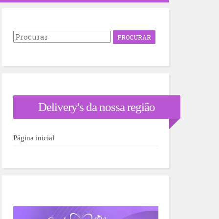
P
r
o
c
u
r
a
r
Delivery's da nossa região
p
o
r
:
Página inicial