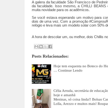
A galera da faculdade São Francisco de Pedrei
da faculdade. Isso mesmo, a CHILLI BEANS e
muita novidade para os acadêmicos.
Se você estava esperando um motivo para comp
dois de uma vez. Com a promoção #ComprouRa
relógio e leva mais um modelo solar com 50% 
A hora de descolar um, ou melhor, dois Chillis n
Posts Relacionados:
Hoje tem esquenta no Boteco do 
…
Continue Lendo
Célia Arruda, secretária de educaçã
hoje e amanhã
Meninas, só coisa linda!! Bolsas Ca
Lolla, Arezzo e muitos mais! Roupa