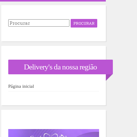
P
r
o
c
u
r
a
r
Delivery's da nossa região
p
o
r
:
Página inicial