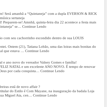
arem! Será amanhã a “Quintaneja” com a dupla EVERSON & RICK
música sertaneja
l! Preparem-se! Amnhã, quinta-feira dia 22 acontece a festa mais
uintaneja” se…
Continue Lendo
ião com seu cachorrinho escondido dentro de sua LOUIS
entei. Ontem (21), Tatiana Lobão, uma das loiras mais bonitas do
al que estava …
Continue Lendo
al e ano novo do vereador Valney Gomes e família!
m FELIZ NATAL e um excelente ANO NOVO. É tempo de renovar
 Deus por cada conquista…
Continue Lendo
reiras está de novo affair ?
 titular do Estilo é Com Mayane, na inauguração da badala Loja
ua Miguel Ata, cen…
Continue Lendo