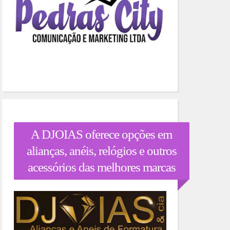
A DJOIAS oferece opções em
alianças, anéis, relógios e outros
acessórios das melhores marcas