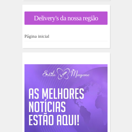
u
r
a
Delivery's da nossa região
r
p
o
r
Página inicial
: