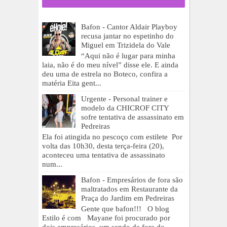
Bafon - Cantor Aldair Playboy
recusa jantar no espetinho do
Miguel em Trizidela do Vale
“Aqui não é lugar para minha
laia, não é do meu nível” disse ele. E ainda
deu uma de estrela no Boteco, confira a
matéria Eita gent...
Urgente - Personal trainer e
modelo da CHICROF CITY
sofre tentativa de assassinato em
Pedreiras
Ela foi atingida no pescoço com estilete Por
volta das 10h30, desta terça-feira (20),
aconteceu uma tentativa de assassinato
num...
Bafon - Empresários de fora são
maltratados em Restaurante da
Praça do Jardim em Pedreiras
Gente que bafon!!! O blog
Estilo é com Mayane foi procurado por
dois empresários, um sendo de fora do