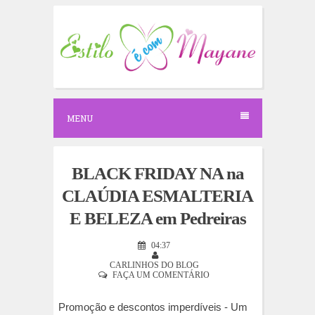
S
k
i
p
t
o
c
o
n
MENU
t
e
n
t
BLACK FRIDAY NA na
CLAÚDIA ESMALTERIA
E BELEZA em Pedreiras
04:37
CARLINHOS DO BLOG
FAÇA UM COMENTÁRIO
Promoção e descontos imperdíveis - Um