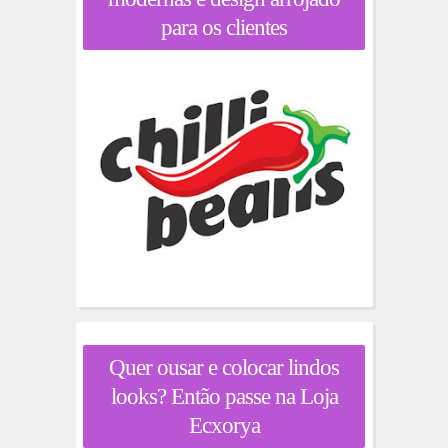
para os clientes
Quer ousar e colocar lindos
looks? Então passe na Loja
Ecxorya