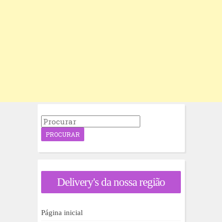
P
r
o
c
u
r
a
Delivery's da nossa região
r
p
o
r
Página inicial
: