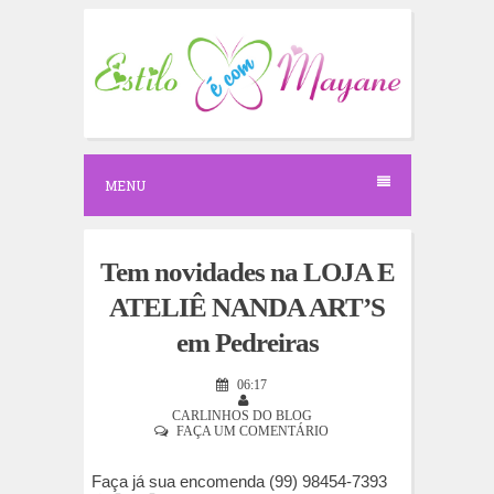
S
k
i
p
t
o
c
o
n
MENU
t
e
n
t
Tem novidades na LOJA E
ATELIÊ NANDA ART’S
em Pedreiras
06:17
CARLINHOS DO BLOG
FAÇA UM COMENTÁRIO
Faça já sua encomenda (99) 98454-7393