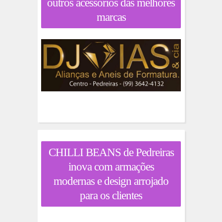
outros acessórios das melhores
marcas
CHILLI BEANS de Pedreiras
inova com armações
modernas e design arrojado
para os clientes