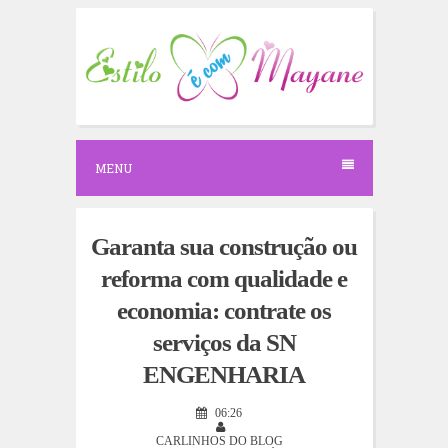
S
k
i
p
t
o
c
o
n
MENU
t
e
n
t
Garanta sua construção ou
reforma com qualidade e
economia: contrate os
serviços da SN
ENGENHARIA
06:26
CARLINHOS DO BLOG