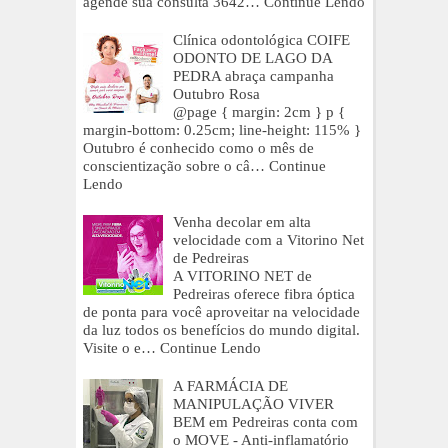
agende sua consulta 3642…
Continue Lendo
Clínica odontológica COIFE
ODONTO DE LAGO DA
PEDRA abraça campanha
Outubro Rosa
@page { margin: 2cm } p {
margin-bottom: 0.25cm; line-height: 115% }
Outubro é conhecido como o mês de
conscientização sobre o câ…
Continue
Lendo
Venha decolar em alta
velocidade com a Vitorino Net
de Pedreiras
A VITORINO NET de
Pedreiras oferece fibra óptica
de ponta para você aproveitar na velocidade
da luz todos os benefícios do mundo digital.
Visite o e…
Continue Lendo
A FARMÁCIA DE
MANIPULAÇÃO VIVER
BEM em Pedreiras conta com
o MOVE - Anti-inflamatório