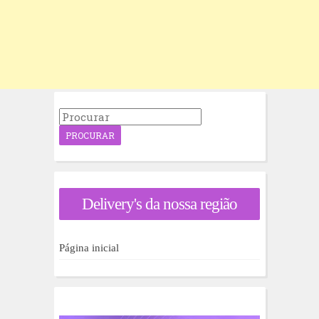
P
r
o
c
u
r
a
Delivery's da nossa região
r
p
o
r
Página inicial
: