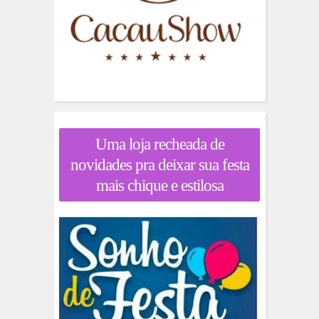
Uma loja recheada de
novidades pra deixar sua festa
mais chique e estilosa