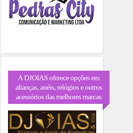
A DJOIAS oferece opções em
alianças, anéis, relógios e outros
acessórios das melhores marcas