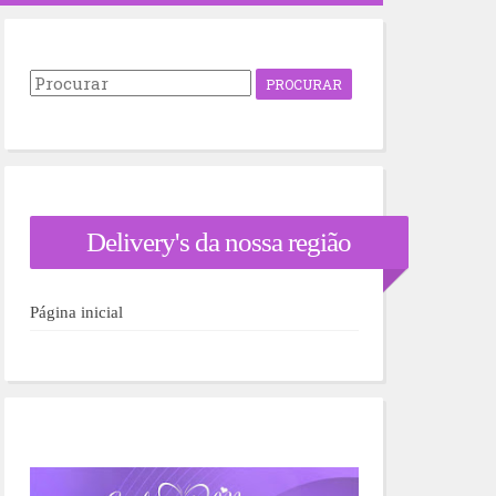
P
r
o
c
u
r
a
r
Delivery's da nossa região
p
o
r
:
Página inicial