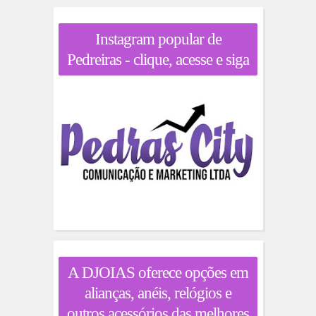
Instagram popular de
Pedreiras - clique, acesse e siga
A DJOIAS oferece opções em
alianças, anéis, relógios e
outros acessórios das melhores