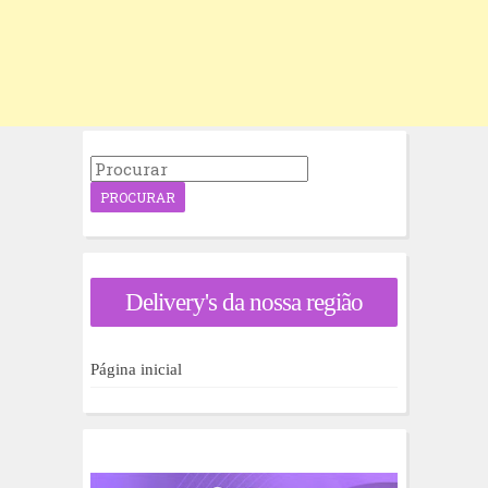
P
r
o
c
u
r
a
Delivery's da nossa região
r
p
o
r
Página inicial
: