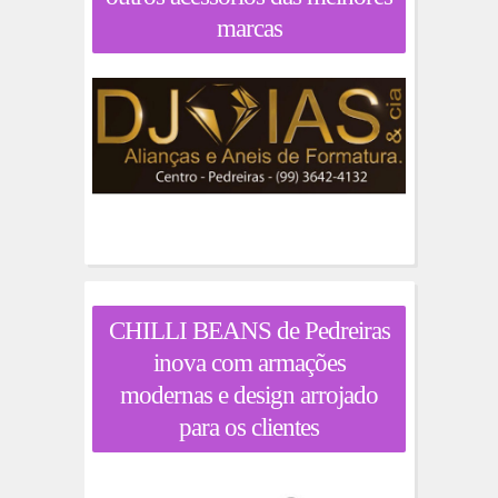
marcas
CHILLI BEANS de Pedreiras
inova com armações
modernas e design arrojado
para os clientes