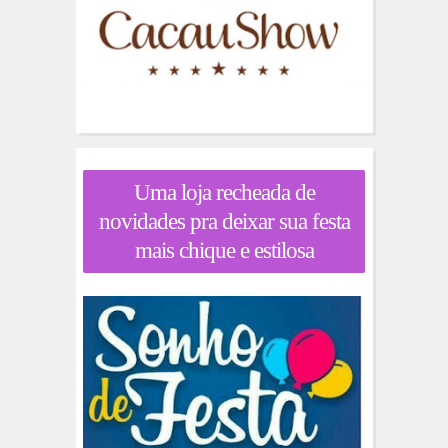
Uma loja recheada de
novidades pra deixar sua festa
mais chique e estilosa