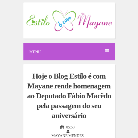
S
k
i
p
t
o
c
o
n
MENU
t
e
n
t
Hoje o Blog Estilo é com
Mayane rende homenagem
ao Deputado Fábio Macêdo
pela passagem do seu
aniversário
05:58
MAYANE MENDES