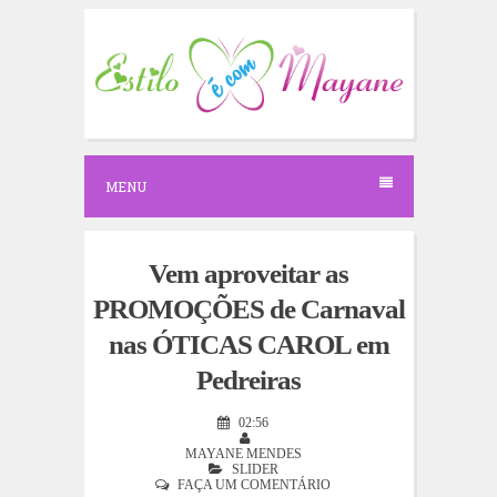
S
k
i
p
t
o
c
o
n
MENU
t
e
n
t
Vem aproveitar as
PROMOÇÕES de Carnaval
nas ÓTICAS CAROL em
Pedreiras
02:56
MAYANE MENDES
SLIDER
FAÇA UM COMENTÁRIO