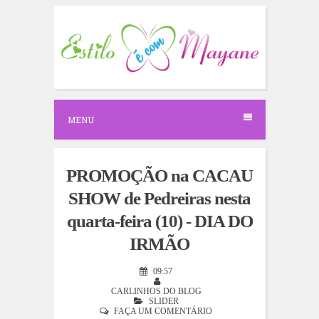
S
k
i
p
t
o
c
o
n
MENU
t
e
n
t
PROMOÇÃO na CACAU
SHOW de Pedreiras nesta
quarta-feira (10) - DIA DO
IRMÃO
09:57
CARLINHOS DO BLOG
SLIDER
FAÇA UM COMENTÁRIO