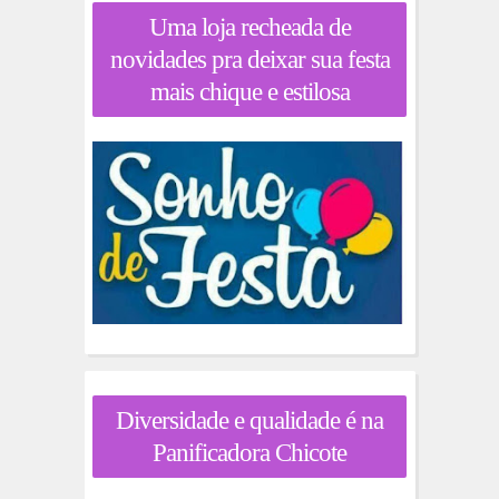
Uma loja recheada de
novidades pra deixar sua festa
mais chique e estilosa
Diversidade e qualidade é na
Panificadora Chicote