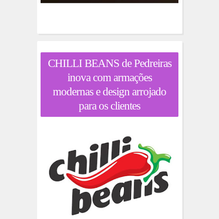
CHILLI BEANS de Pedreiras
inova com armações
modernas e design arrojado
para os clientes