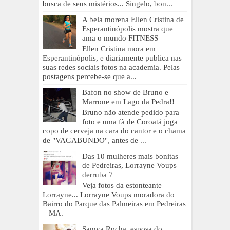
busca de seus mistérios... Singelo, bon...
A bela morena Ellen Cristina de
Esperantinópolis mostra que
ama o mundo FITNESS
Ellen Cristina mora em
Esperantinópolis, e diariamente publica nas
suas redes sociais fotos na academia. Pelas
postagens percebe-se que a...
Bafon no show de Bruno e
Marrone em Lago da Pedra!!
Bruno não atende pedido para
foto e uma fã de Coroatá joga
copo de cerveja na cara do cantor e o chama
de "VAGABUNDO", antes de ...
Das 10 mulheres mais bonitas
de Pedreiras, Lorrayne Voups
derruba 7
Veja fotos da estonteante
Lorrayne... Lorrayne Voups moradora do
Bairro do Parque das Palmeiras em Pedreiras
– MA.
Samya Rocha, esposa do