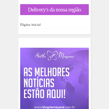
r
a
Delivery's da nossa região
r
p
o
r
Página inicial
: