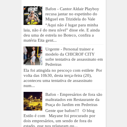
Bafon - Cantor Aldair Playboy
recusa jantar no espetinho do
Miguel em Trizidela do Vale
“Aqui não é lugar para minha
laia, não é do meu nível” disse ele. E ainda
deu uma de estrela no Boteco, confira a
matéria Eita gent...
Urgente - Personal trainer e
modelo da CHICROF CITY
sofre tentativa de assassinato em
Pedreiras
Ela foi atingida no pescoço com estilete Por
volta das 10h30, desta terça-feira (20),
aconteceu uma tentativa de assassinato
num...
Bafon - Empresários de fora são
maltratados em Restaurante da
Praça do Jardim em Pedreiras
Gente que bafon!!! O blog
Estilo é com Mayane foi procurado por
dois empresários, um sendo de fora do
estado, que nos relataram qu...