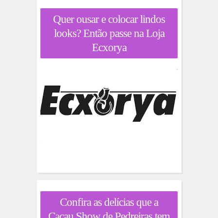
Quer ousar e colocar lindos
looks? Então passe na Loja
Ecxorya
Confira as delícias que a
Cacau Show de Pedreiras tem