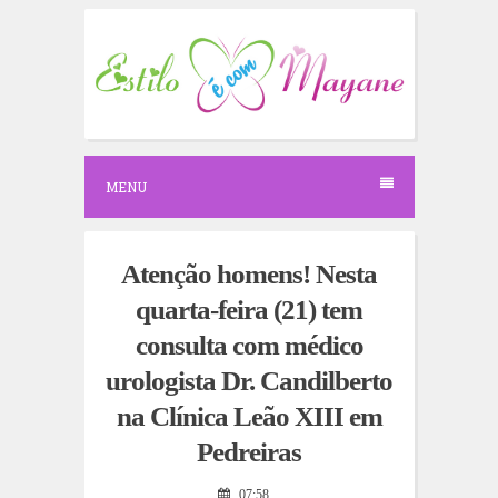
S
k
i
p
t
o
c
o
n
MENU
t
e
n
t
Atenção homens! Nesta
quarta-feira (21) tem
consulta com médico
urologista Dr. Candilberto
na Clínica Leão XIII em
Pedreiras
07:58