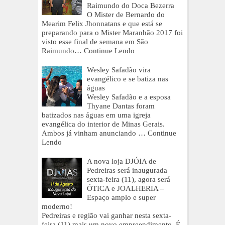
Raimundo do Doca Bezerra
O Mister de Bernardo do
Mearim Felix Jhonnatans e que está se
preparando para o Mister Maranhão 2017 foi
visto esse final de semana em São
Raimundo…
Continue Lendo
Wesley Safadão vira
evangélico e se batiza nas
águas
Wesley Safadão e a esposa
Thyane Dantas foram
batizados nas águas em uma igreja
evangélica do interior de Minas Gerais.
Ambos já vinham anunciando …
Continue
Lendo
A nova loja DJÓIA de
Pedreiras será inaugurada
sexta-feira (11), agora será
ÓTICA e JOALHERIA –
Espaço amplo e super
moderno!
Pedreiras e região vai ganhar nesta sexta-
feira (11) mais um novo empreendimento. É