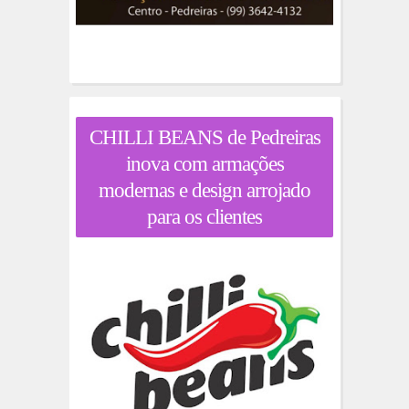
CHILLI BEANS de Pedreiras
inova com armações
modernas e design arrojado
para os clientes