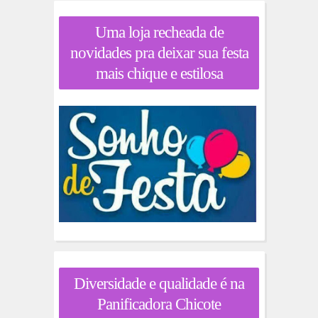
Uma loja recheada de
novidades pra deixar sua festa
mais chique e estilosa
Diversidade e qualidade é na
Panificadora Chicote