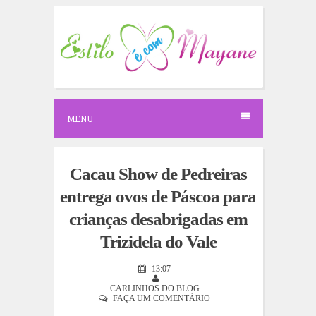
S
k
i
p
t
o
c
o
n
MENU
t
e
n
t
Cacau Show de Pedreiras
entrega ovos de Páscoa para
crianças desabrigadas em
Trizidela do Vale
13:07
CARLINHOS DO BLOG
FAÇA UM COMENTÁRIO