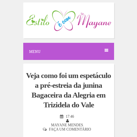
S
k
i
p
t
o
c
o
n
MENU
t
e
n
t
Veja como foi um espetáculo
a pré-estreia da junina
Bagaceira da Alegria em
Trizidela do Vale
17:46
MAYANE MENDES
FAÇA UM COMENTÁRIO