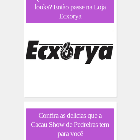
looks? Então passe na Loja
Ecxorya
Confira as delícias que a
Cacau Show de Pedreiras tem
para você