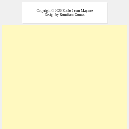
Copyright ©
2026
Estilo é com Mayane
Design by
Romilson Gomes