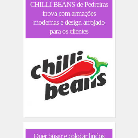
CHILLI BEANS de Pedreiras
inova com armações
modernas e design arrojado
para os clientes
Quer ousar e colocar lindos