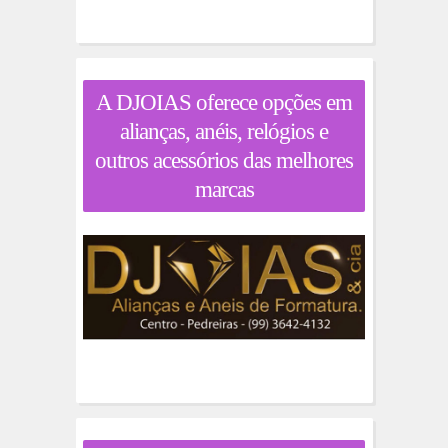
A DJOIAS oferece opções em
alianças, anéis, relógios e
outros acessórios das melhores
marcas